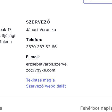
SZERVEZŐ
Deák 17
Jánosi Veronika
Ifjúsági
Telefon:
aléria
3670 387 52 66
E-mail:
erzsebetvaros.szerve
zo@vgyke.com
Tekintse meg a
Szervező weboldalát
a
Fehérbot napi 