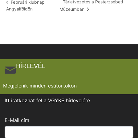
Tárlatvezetés a Pesterzsébeti
Februári klubnap
Angyalföldön
Múzeumban
HÍRLEVÉL
Megjelenik minden csütörtökön
Itt iratkozhat fel a VGYKE hírlevelére
E-Mail cím