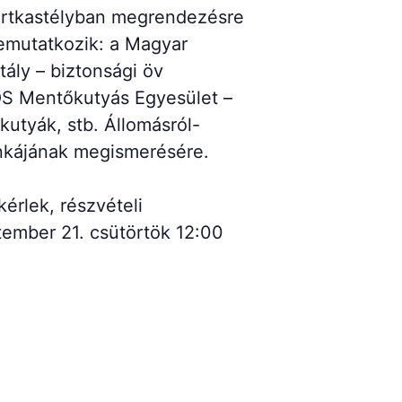
ortkastélyban megrendezésre
emutatkozik: a Magyar
ály – biztonsági öv
SOS Mentőkutyás Egyesület –
utyák, stb. Állomásról-
unkájának megismerésére.
érlek, részvételi
ember 21. csütörtök 12:00