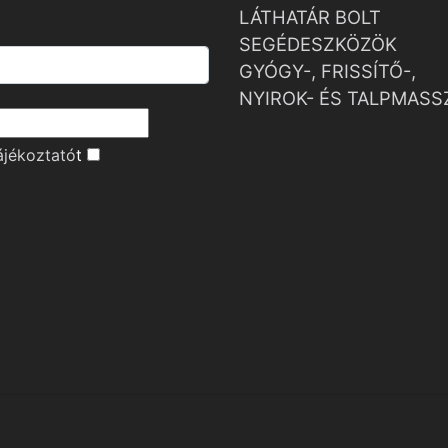
LÁTHATÁR BOLT
SEGÉDESZKÖZÖK
GYÓGY-, FRISSÍTŐ-,
NYIROK- ÉS TALPMASS
ájékoztató
t