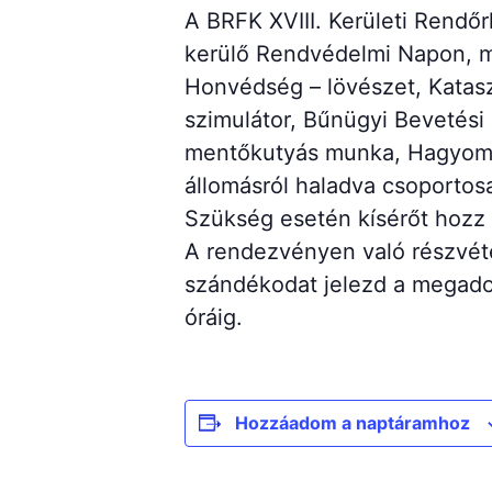
A BRFK XVIII. Kerületi Rend
kerülő Rendvédelmi Napon, m
Honvédség – lövészet, Katasz
szimulátor, Bűnügyi Bevetési
mentőkutyás munka, Hagyomán
állomásról haladva csoporto
Szükség esetén kísérőt hozz 
A rendezvényen való részvétel
szándékodat jelezd a megado
óráig.
Hozzáadom a naptáramhoz