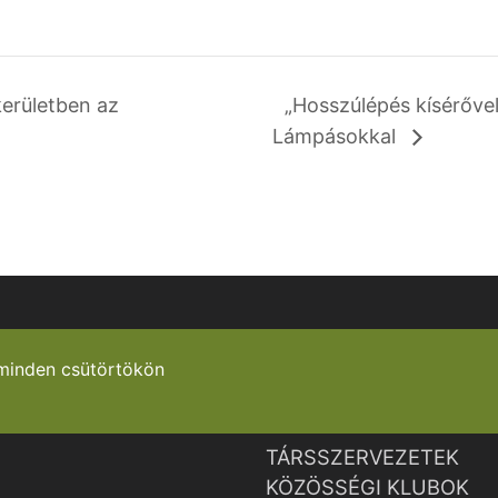
kerületben az
„Hosszúlépés kísérővel
Lámpásokkal
minden csütörtökön
TÁRSSZERVEZETEK
KÖZÖSSÉGI KLUBOK