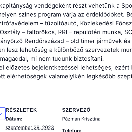
őrkapitányság vendégeként részt vehetünk a Sp
elyen színes program várja az érdeklődőket. B
trófavédelem – tűzoltóautó, Közlekedési Főoszt
 Osztály – faltörőkos, RRI – repülőtéri munka, 
yőrző Rendőrszázad – old timer járművek és k
san lesz lehetőség a különböző szervezetek m
magaddal, mi nem tudunk biztosítani.
 előzetes bejelentkezéssel lehetséges, ezért k
tt elérhetőségek valamelyikén legkésőbb szept
RÉSZLETEK
SZERVEZŐ
Dátum:
Pázmán Krisztina
szeptember 28, 2023
Telefon: