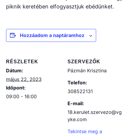
piknik keretében elfogyasztjuk ebédünket.
Hozzáadom a naptáramhoz
RÉSZLETEK
SZERVEZŐK
Dátum:
Pázmán Krisztina
május 22, 2023
Telefon:
Időpont:
308522131
09:00 - 16:00
E-mail:
18.kerulet.szervezo@vg
yke.com
Tekintse meg a