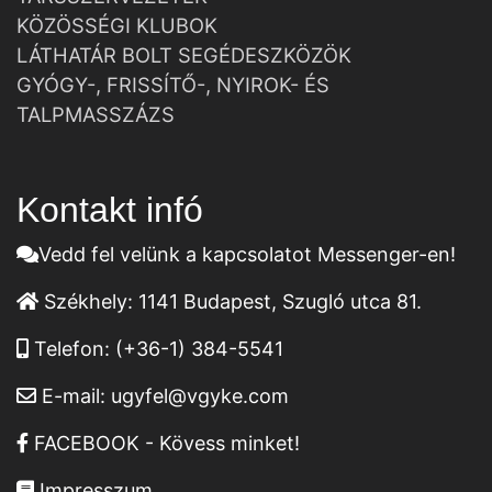
KÖZÖSSÉGI KLUBOK
LÁTHATÁR BOLT SEGÉDESZKÖZÖK
GYÓGY-, FRISSÍTŐ-, NYIROK- ÉS
TALPMASSZÁZS
Kontakt infó
Vedd fel velünk a kapcsolatot Messenger-en!
Székhely:
1141 Budapest, Szugló utca 81.
Telefon:
(+36-1) 384-5541
E-mail:
ugyfel@vgyke.com
FACEBOOK - Kövess minket!
Impresszum