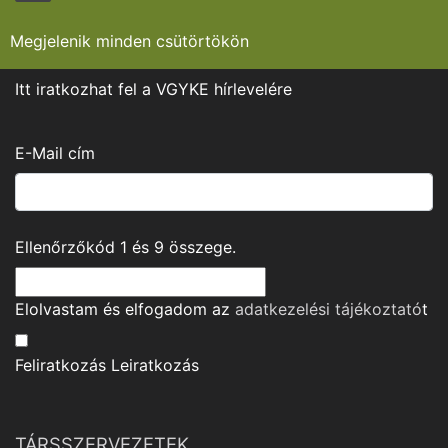
Megjelenik minden csütörtökön
Itt iratkozhat fel a VGYKE hírlevelére
E-Mail cím
Ellenőrzőkód
1
és
9
összege.
Elolvastam és elfogadom az
adatkezelési tájékoztató
t
Feliratkozás
Leiratkozás
TÁRSSZERVEZETEK