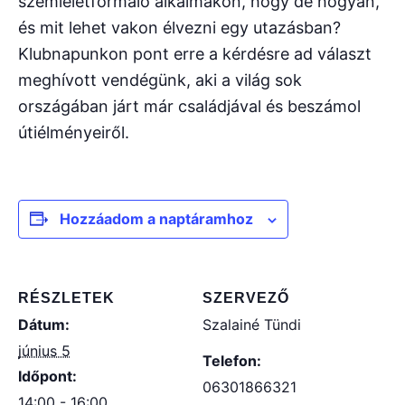
szemléletformáló alkalmakon, hogy de hogyan,
és mit lehet vakon élvezni egy utazásban?
Klubnapunkon pont erre a kérdésre ad választ
meghívott vendégünk, aki a világ sok
országában járt már családjával és beszámol
útiélményeiről.
Hozzáadom a naptáramhoz
RÉSZLETEK
SZERVEZŐ
Dátum:
Szalainé Tündi
június 5
Telefon:
Időpont:
06301866321
14:00 - 16:00