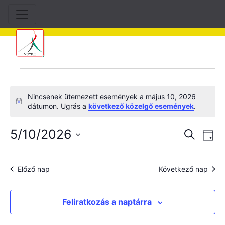
Események
for
május
Nincsenek ütemezett események a május 10, 2026
Notice
dátumon. Ugrás a
következő közelgő események
.
10,
2026
5/10/2026
Esem
Es
Keresett
Nap
kifejezés
né
Dátum
keres
kiválasztása.
na
Előző nap
Következő nap
és
nézet
Feliratkozás a naptárra
válas