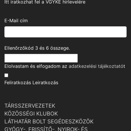
Itt iratkozhat fel a VGYKE hírlevelére
E-Mail cím
Ellenőrzőkód
3
és
6
összege.
Elolvastam és elfogadom az
adatkezelési tájékoztató
t
Feliratkozás
Leiratkozás
TÁRSSZERVEZETEK
KÖZÖSSÉGI KLUBOK
LÁTHATÁR BOLT SEGÉDESZKÖZÖK
GYÓGY-, FRISSÍTŐ-, NYIROK- ÉS