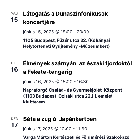
Látogatás a Dunaszinfonikusok
VAS
15
koncertjére
június 15, 2025 @ 18:00
-
20:00
1105 Budapest, Füzér utca 32. (Kőbányai
Helytörténeti Gyűjtemény -Múzeumkert)
Élmények szárnyán: az északi fjordoktól
HÉT
16
a Fekete-tengerig
június 16, 2025 @ 15:00
-
16:30
Napraforgó Család- és Gyermekjóléti Központ
(1163 Budapest, Cziráki utca 22.) I. emelet
klubterem
Séta a zuglói Japánkertben
KED
17
június 17, 2025 @ 10:00
-
11:30
Varga Márton Kertészeti és Földmérési Szakképző