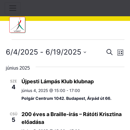
Események
6/4/2025
 - 
6/19/2025
Esem
Es
Keresett
Lista
kifejezés
né
Dátum
keres
kiválasztása.
június 2025
na
és
Újpesti Lámpás Klub klubnap
SZE
nézet
4
június 4, 2025 @ 15:00
-
17:00
válas
Polgár Centrum 1042. Budapest, Árpád út 66.
200 éves a Braille-írás – Rátóti Krisztina
CSÜ
5
előadása