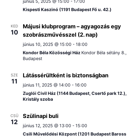
június 5, 2025 @ 15:00
-
17:00
Kispesti Kaszinó (1191 Budapest Fő u. 42.)
Májusi klubprogram – agyagozás egy
KED
10
szobrászművésszel (2. nap)
június 10, 2025 @ 15:00
-
18:00
Kondor Béla Közösségi Ház
Kondor Béla sétány 8.,
Budapest
Látássérültként is biztonságban
SZE
11
június 11, 2025 @ 14:00
-
16:00
Zuglói Civil Ház (1144 Budapest, Csertő park 12.),
Kristály szoba
Szülinapi buli
CSÜ
12
június 12, 2025 @ 13:00
-
15:00
Csili Művelődési Központ (1201 Budapest Baross