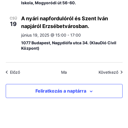
Iskola, Mogyoródi út 56-60.
A nyári napfordulóról és Szent Iván
CSÜ
19
napjáról Erzsébetvárosban.
június 19, 2025 @ 15:00
-
17:00
1077 Budapest, Nagydiófa utca 34. (KlauDió Civil
Központ)
Események
Esem
Előző
Ma
Következő
Feliratkozás a naptárra