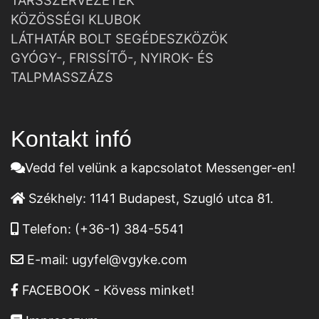
TÁRSSZERVEZETEK
KÖZÖSSÉGI KLUBOK
LÁTHATÁR BOLT SEGÉDESZKÖZÖK
GYÓGY-, FRISSÍTŐ-, NYIROK- ÉS
TALPMASSZÁZS
Kontakt infó
Vedd fel velünk a kapcsolatot Messenger-en!
Székhely:
1141 Budapest, Szugló utca 81.
Telefon:
(+36-1) 384-5541
E-mail:
ugyfel@vgyke.com
FACEBOOK - Kövess minket!