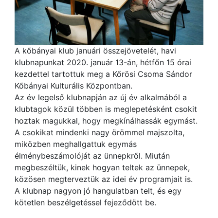
A kőbányai klub januári összejövetelét, havi
klubnapunkat 2020. január 13-án, hétfőn 15 órai
kezdettel tartottuk meg a Kőrösi Csoma Sándor
Kőbányai Kulturális Központban.
Az év legelső klubnapján az új év alkalmából a
klubtagok közül többen is meglepetésként csokit
hoztak magukkal, hogy megkínálhassák egymást.
A csokikat mindenki nagy örömmel majszolta,
miközben meghallgattuk egymás
élménybeszámolóját az ünnepkről. Miután
megbeszéltük, kinek ho
gyan teltek az ünnepek,
közösen megterveztük az idei év programjait is.
A klubnap nagyon jó hangulatban telt, és egy
kötetlen beszélgetéssel fejeződött be.