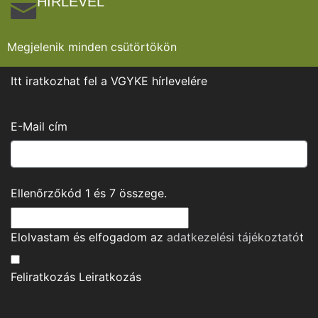
HÍRLEVÉL
Megjelenik minden csütörtökön
Itt iratkozhat fel a VGYKE hírlevelére
E-Mail cím
Ellenőrzőkód
1
és
7
összege.
Elolvastam és elfogadom az
adatkezelési tájékoztató
t
Feliratkozás
Leiratkozás