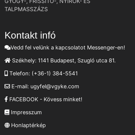
GYÓGY-, FRISSÍTŐ-, NYIROK- ÉS
TALPMASSZÁZS
Kontakt infó
Vedd fel velünk a kapcsolatot Messenger-en!
Székhely:
1141 Budapest, Szugló utca 81.
Telefon:
(+36-1) 384-5541
E-mail:
ugyfel@vgyke.com
FACEBOOK - Kövess minket!
Impresszum
Honlaptérkép