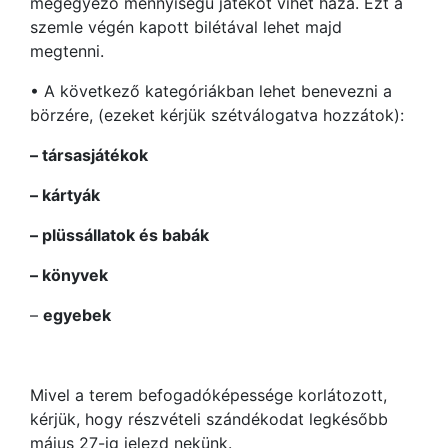
megegyező mennyiségű játékot vihet haza. Ezt a
szemle végén kapott bilétával lehet majd
megtenni.
• A következő kategóriákban lehet benevezni a
börzére, (ezeket kérjük szétválogatva hozzátok):
– társasjátékok
– kártyák
– plüssállatok és babák
– könyvek
–
egyebek
Mivel a terem befogadóképessége korlátozott,
kérjük, hogy részvételi szándékodat legkésőbb
május 27-ig jelezd nekünk.