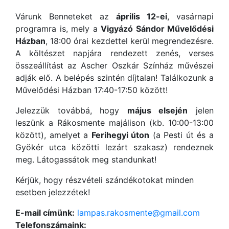
Várunk Benneteket az
április 12-ei
, vasárnapi
programra is, mely a
Vigyázó Sándor Művelődési
Házban
, 18:00 órai kezdettel kerül megrendezésre.
A költészet napjára rendezett zenés, verses
összeállítást az Ascher Oszkár Színház művészei
adják elő. A belépés szintén díjtalan! Találkozunk a
Művelődési Házban 17:40-17:50 között!
Jelezzük továbbá, hogy
május elsején
jelen
leszünk a Rákosmente majálison (kb. 10:00-13:00
között), amelyet a
Ferihegyi úton
(a Pesti út és a
Gyökér utca közötti lezárt szakasz) rendeznek
meg. Látogassátok meg standunkat!
Kérjük, hogy részvételi szándékotokat minden
esetben jelezzétek!
E-mail címünk:
lampas.rakosmente@gmail.com
Telefonszámaink: