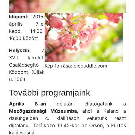
Időpont:
2015.
április 7-e,
kedd, 14:00-
16:00 között
Helyszín:
a
XVII. kerületi
Családsegítő
Kép forrása: picpuddle.com
Központ (Újlak
u. 106.)
További programjaink
Április 8-án
délután ellátogatunk a
Mezőgazdasági Múzeumba
, ahol a Kaland a
dzsungelben c. kiállításon vehetünk részt
díjtalanul. Találkozó 13:45-kor az Örsön, a kürtős
kalácsosnál.