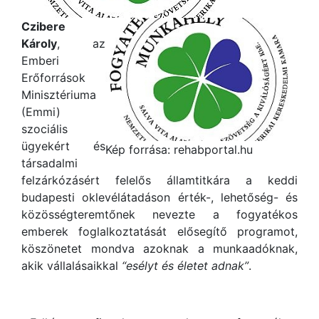
Czibere
Károly
, az
Emberi
Erőforrások
Minisztériuma
(Emmi)
szociális
ügyekért és
Kép forrása: rehabportal.hu
társadalmi
felzárkózásért felelős államtitkára a keddi
budapesti oklevélátadáson érték-, lehetőség- és
közösségteremtőnek nevezte a fogyatékos
emberek foglalkoztatását elősegítő programot,
köszönetet mondva azoknak a munkaadóknak,
akik vállalásaikkal
“esélyt és életet adnak”
.