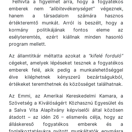
Felhívta a figyelmet arra, hogy a fogyatékos
emberek nem
“alibitevékenységet”
végeznek,
hanem a társadalom számára hasznos
értékteremtő munkát. Arról is beszélt, hogy a
kormány politikájának fontos eleme az
esélyteremtés, ezért kiállnak minden hasonló
program mellett.
Az államtitkár méltatta azokat a
“kifelé forduló”
cégeket, amelyek lépéseket tesznek a fogyatékos
emberek felé, akik pedig a munkalehetőséggel
élve kiléphetnek kényszerű bezártságukból,
értékeket teremthetnek és közösséget találhatnak.
Az Emmi, az Amerikai Kereskedelmi Kamara, a
Szövetség a Kiválóságért Közhasznú Egyesület és
a Salva Vita Alapítvány képviselői által közösen
átadott – az idén 26 – elismerés célja, hogy az
álláskereső fogyatékos emberek és a
foglalkoztatásukra nyitott munkáltatók egymásra