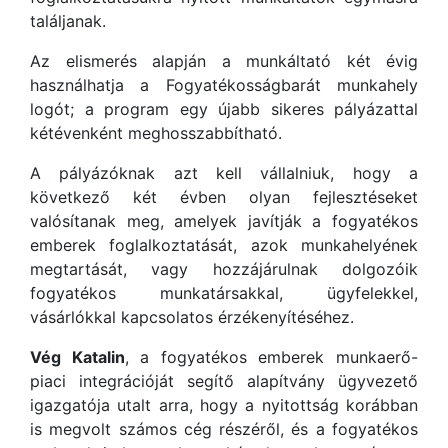
találjanak.
Az elismerés alapján a munkáltató két évig
használhatja a Fogyatékosságbarát munkahely
logót; a program egy újabb sikeres pályázattal
kétévenként meghosszabbítható.
A pályázóknak azt kell vállalniuk, hogy a
következő két évben olyan fejlesztéseket
valósítanak meg, amelyek javítják a fogyatékos
emberek foglalkoztatását, azok munkahelyének
megtartását, vagy hozzájárulnak dolgozóik
fogyatékos munkatársakkal, ügyfelekkel,
vásárlókkal kapcsolatos érzékenyítéséhez.
Vég Katalin
, a fogyatékos emberek munkaerő-
piaci integrációját segítő alapítvány ügyvezető
igazgatója utalt arra, hogy a nyitottság korábban
is megvolt számos cég részéről, és a fogyatékos