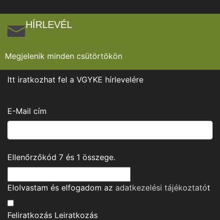
HÍRLEVÉL
Megjelenik minden csütörtökön
Itt iratkozhat fel a VGYKE hírlevelére
E-Mail cím
Ellenőrzőkód
7
és
1
összege.
Elolvastam és elfogadom az
adatkezelési tájékoztató
t
Feliratkozás
Leiratkozás