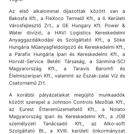
Az első alkalommal díjazottak között van a
Bakosfa Kft., a FleXoco Termelő Kft., a II. Kerületi
Városfejlesztő Zrt., a GE Hungary Kft. Power &
Water divízió, a HAVI Logistics Kereskedelmi
Anyaggazdálkodási és Szolgáltató Kft., a Söke
Hungária Műanyagfeldolgozó és Kereskedelmi Kft.,
a Parafix Hungária Ipari és Kereskedelmi Kft., a
Horvát-Service Betéti Társaság, a Sanmina-SCI
Magyarország Kft., a Taravis Baromfi és
Élelmiszeripari Kft., valamint az Észak-zalai Víz és
Csatornamű Zrt.
A korábbi pályázataikat megújító munkaadók
között szerepel a Johnson Controls Mezőlak Kft.,
az Eurest Étteremüzemeltető Kft., a Nolato
Magyarország Ipari és Kereskedelmi Kft., a JOB
személyzeti Tanácsadó Kft., az Alko-soft
Szolgáltató Bt., a XVIII. kerületi önkormányzat