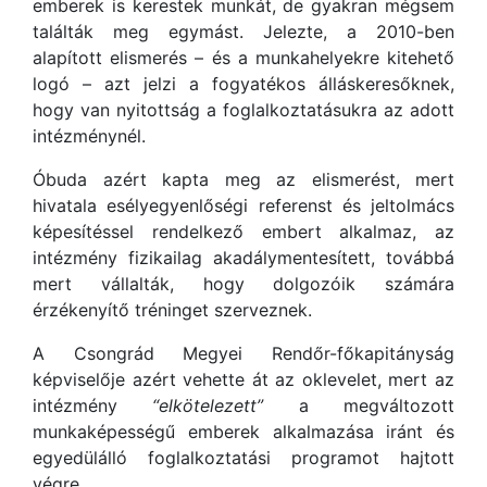
emberek is kerestek munkát, de gyakran mégsem
találták meg egymást. Jelezte, a 2010-ben
alapított elismerés – és a munkahelyekre kitehető
logó – azt jelzi a fogyatékos álláskeresőknek,
hogy van nyitottság a foglalkoztatásukra az adott
intézménynél.
Óbuda azért kapta meg az elismerést, mert
hivatala esélyegyenlőségi referenst és jeltolmács
képesítéssel rendelkező embert alkalmaz, az
intézmény fizikailag akadálymentesített, továbbá
mert vállalták, hogy dolgozóik számára
érzékenyítő tréninget szerveznek.
A Csongrád Megyei Rendőr-főkapitányság
képviselője azért vehette át az oklevelet, mert az
intézmény
“elkötelezett”
a megváltozott
munkaképességű emberek alkalmazása iránt és
egyedülálló foglalkoztatási programot hajtott
végre.