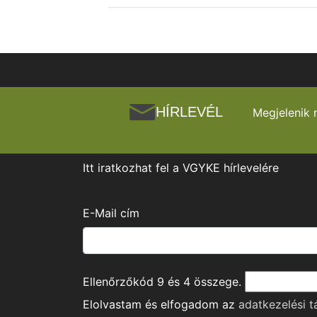
HÍRLEVÉL
Megjelenik 
Itt iratkozhat fel a VGYKE hírlevelére
E-Mail cím
Ellenőrzőkód
9
és
4
összege.
Elolvastam és elfogadom az
adatkezelési t