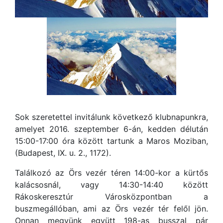
Sok szeretettel invitálunk következő klubnapunkra,
amelyet 2016. szeptember 6-án, kedden délután
15:00-17:00 óra között tartunk a Maros Moziban,
(Budapest, IX. u. 2., 1172).
Találkozó az Örs vezér téren 14:00-kor a kürtős
kalácsosnál, vagy 14:30-14:40 között
Rákoskeresztúr Városközpontban a
buszmegállóban, ami az Örs vezér tér felől jön.
Onnan megyünk együtt 198-as busszal pár