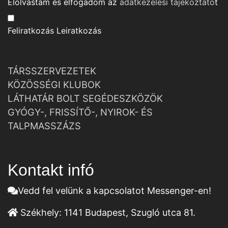
Elolvastam és elfogadom az
adatkezelési tájékoztató
t
Feliratkozás
Leiratkozás
TÁRSSZERVEZETEK
KÖZÖSSÉGI KLUBOK
LÁTHATÁR BOLT SEGÉDESZKÖZÖK
GYÓGY-, FRISSÍTŐ-, NYIROK- ÉS
TALPMASSZÁZS
Kontakt infó
Vedd fel velünk a kapcsolatot Messenger-en!
Székhely:
1141 Budapest, Szugló utca 81.