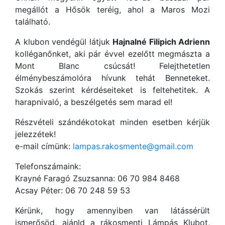
megállót a Hősök teréig, ahol a Maros Mozi
található.
A klubon vendégül látjuk
Hajnalné Filipich Adrienn
kolléganőnket, aki pár évvel ezelőtt megmászta a
Mont Blanc csúcsát! Felejthetetlen
élménybeszámolóra hívunk tehát Benneteket.
Szokás szerint kérdéseiteket is feltehetitek. A
harapnivaló, a beszélgetés sem marad el!
Részvételi szándékotokat minden esetben kérjük
jelezzétek!
e-mail címünk:
lampas.rakosmente@gmail.com
Telefonszámaink:
Krayné Faragó Zsuzsanna: 06 70 984 8468
Acsay Péter: 06 70 248 59 53
Kérünk, hogy amennyiben van látássérült
ismerősöd, ajánld a rákosmenti Lámpás Klubot,