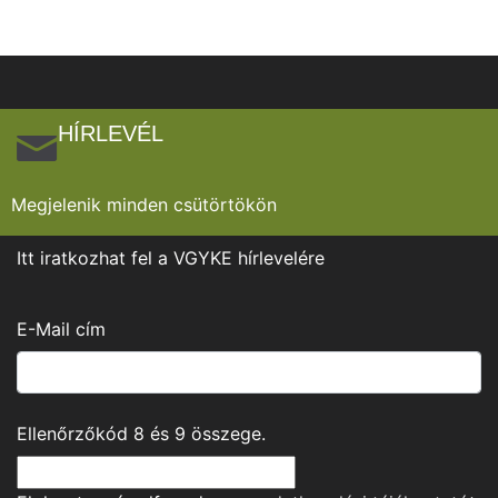
HÍRLEVÉL
Megjelenik minden csütörtökön
Itt iratkozhat fel a VGYKE hírlevelére
E-Mail cím
Ellenőrzőkód
8
és
9
összege.