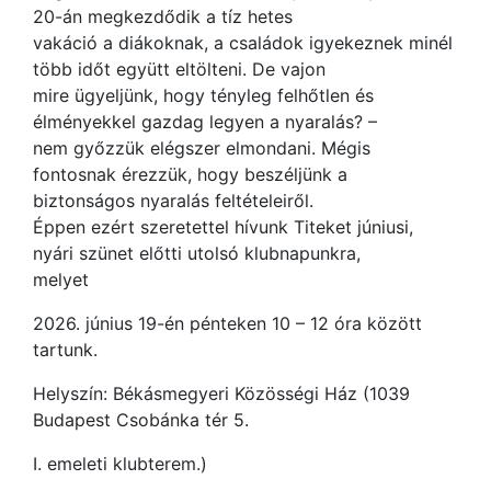
20-án megkezdődik a tíz hetes
vakáció a diákoknak, a családok igyekeznek minél
több időt együtt eltölteni. De vajon
mire ügyeljünk, hogy tényleg felhőtlen és
élményekkel gazdag legyen a nyaralás? –
nem győzzük elégszer elmondani. Mégis
fontosnak érezzük, hogy beszéljünk a
biztonságos nyaralás feltételeiről.
Éppen ezért szeretettel hívunk Titeket júniusi,
nyári szünet előtti utolsó klubnapunkra,
melyet
2026. június 19-én pénteken 10 – 12 óra között
tartunk.
Helyszín: Békásmegyeri Közösségi Ház (1039
Budapest Csobánka tér 5.
I. emeleti klubterem.)