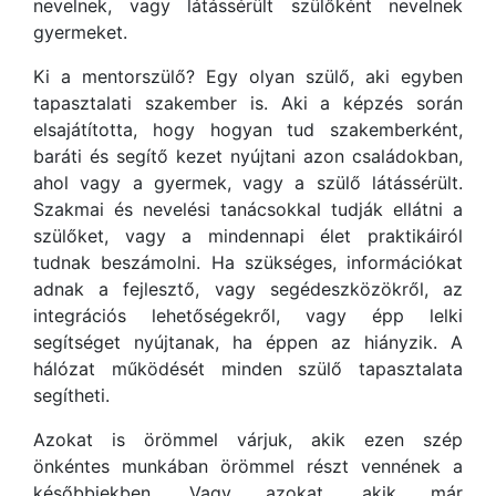
nevelnek, vagy látássérült szülőként nevelnek
gyermeket.
Ki a mentorszülő? Egy olyan szülő, aki egyben
tapasztalati szakember is. Aki a képzés során
elsajátította, hogy hogyan tud szakemberként,
baráti és segítő kezet nyújtani azon családokban,
ahol vagy a gyermek, vagy a szülő látássérült.
Szakmai és nevelési tanácsokkal tudják ellátni a
szülőket, vagy a mindennapi élet praktikáiról
tudnak beszámolni. Ha szükséges, információkat
adnak a fejlesztő, vagy segédeszközökről, az
integrációs lehetőségekről, vagy épp lelki
segítséget nyújtanak, ha éppen az hiányzik. A
hálózat működését minden szülő tapasztalata
segítheti.
Azokat is örömmel várjuk, akik ezen szép
önkéntes munkában örömmel részt vennének a
későbbiekben. Vagy azokat, akik már