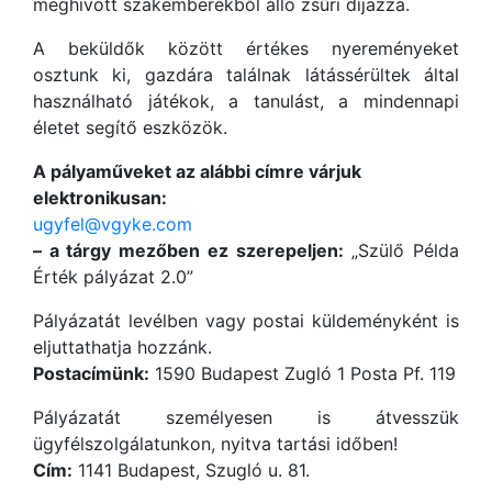
meghívott szakemberekből álló zsűri díjazza.
A beküldők között értékes nyereményeket
osztunk ki, gazdára találnak látássérültek által
használható játékok, a tanulást, a mindennapi
életet segítő eszközök.
A pályaműveket az alábbi címre várjuk
elektronikusan:
ugyfel@vgyke.com
– a tárgy mezőben ez szerepeljen:
„Szülő Példa
Érték pályázat 2.0”
Pályázatát levélben vagy postai küldeményként is
eljuttathatja hozzánk.
Postacímünk:
1590 Budapest Zugló 1 Posta Pf. 119
Pályázatát személyesen is átvesszük
ügyfélszolgálatunkon, nyitva tartási időben!
Cím:
1141 Budapest, Szugló u. 81.