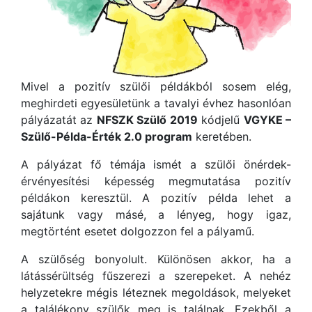
Mivel a pozitív szülői példákból sosem elég,
meghirdeti egyesületünk a tavalyi évhez hasonlóan
pályázatát az
NFSZK Szülő 2019
kódjelű
VGYKE –
Szülő-Példa-Érték 2.0 program
keretében.
A pályázat fő témája ismét a szülői önérdek-
érvényesítési képesség megmutatása pozitív
példákon keresztül. A pozitív példa lehet a
sajátunk vagy másé, a lényeg, hogy igaz,
megtörtént esetet dolgozzon fel a pályamű.
A szülőség bonyolult. Különösen akkor, ha a
látássérültség fűszerezi a szerepeket. A nehéz
helyzetekre mégis léteznek megoldások, melyeket
a találékony szülők meg is találnak. Ezekből a