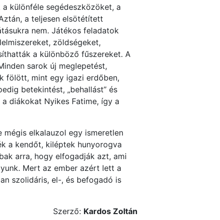
k a különféle segédeszközöket, a
ztán, a teljesen elsötétített
átásukra nem. Játékos feladatok
élelmiszereket, zöldségeket,
síthatták a különböző fűszereket. A
 Minden sarok új meglepetést,
k fölött, mint egy igazi erdőben,
edig betekintést, „behallást” és
 a diákokat Nyikes Fatime, így a
e mégis elkalauzol egy ismeretlen
ték a kendőt, kiléptek hunyorogva
bbak arra, hogy elfogadják azt, ami
unk. Mert az ember azért lett a
 szolidáris, el-, és befogadó is
ző:
Kardos Zoltán