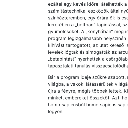
ezáltal egy kevés időre átélhették a
számítástechnikai eszközök által nyújt
színházteremben, egy órára ők is cs
keretében a „boltban” tapintással, sz
gyümölcsöket. A „konyhában” meg is k
program legizgalmasabb helyszínén pe
kihívást tartogatott, az utat kereső 
levelek lógtak és simogatták az arcu
„betapintást” nyerhettek a csörgőlab
tapasztalati tanulás visszacsatolódh
Bár a program ideje szűkre szabott, 
világba, a vakok, látássérültek vilá
újra a fényre, mégis többek lettek. 
minket, embereket összeköt. Azt, ho
homo sapiensből homo sapiens sapien
legyen.