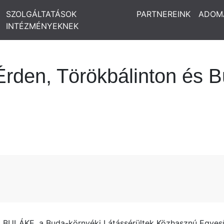
SZOLGÁLTATÁSOK
PARTNEREINK
ADOM
INTÉZMÉNYEKNEK
Érden, Törökbálinton és 
 BULÁKE, a Buda-környéki Látássérültek Közhasznú Egyesü