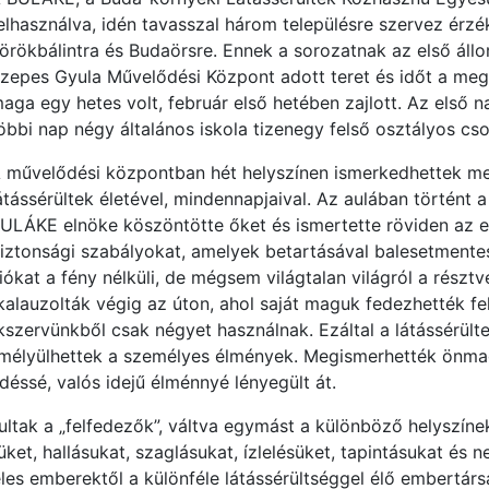
elhasználva, idén tavasszal három településre szervez érzé
örökbálintra és Budaörsre. Ennek a sorozatnak az első állo
zepes Gyula Művelődési Központ adott teret és időt a meg
aga egy hetes volt, február első hetében zajlott. Az első n
öbbi nap négy általános iskola tizenegy felső osztályos cso
 művelődési központban hét helyszínen ismerkedhettek meg
átássérültek életével, mindennapjaival. Az aulában történt 
ULÁKE elnöke köszöntötte őket és ismertette röviden az e
iztonsági szabályokat, amelyek betartásával balesetmente
ókat a fény nélküli, de mégsem világtalan világról a részt
kalauzolták végig az úton, ahol saját maguk fedezhették fe
ékszervünkből csak négyet használnak. Ezáltal a látássérült
á mélyülhettek a személyes élmények. Megismerhették önmag
déssé, valós idejű élménnyé lényegült át.
ltak a „felfedezők”, váltva egymást a különböző helyszíne
t, hallásukat, szaglásukat, ízlelésüket, tapintásukat és 
eles emberektől a különféle látássérültséggel élő embertárs