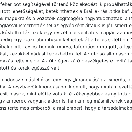
 fehér bot segítségével történő közlekedést, kipróbálhattá
ott lehetőségeket, betekinthettek a Braille-írás „titkaiba”. A
ak magukra és a vezetőik segítségére hagyatkozhattak, a l
aglással ismerhették fel az egyébként általuk is jól ismert 
óstolhatták azok egy részét, illetve illatuk alapján azono
dig egy igazi labirintuson kelhettek át a teljes sötétben.
lábak alatt kavics, homok, murva, faforgács ropogott, a feje
kat, kezükkel nádast fedezhettek fel. Az utolsó állomáson p
dázás rejtelmeibe. Az út végén záró beszélgetésre invitálta
atott és kerek egésszé vált.
mindössze másfél órás, egy-egy „kirándulás” az ismerős, d
gába. A résztvevők lmondásából kiderült, hogy miután levet
Kicsit mások, mint előtte voltak, érzékenyebbek és nyitotta
gy emberek vagyunk akkor is, ha némileg másmilyenek vagy
s (értelmes emberből a mai ember), hogy a társadalmakban
Szer