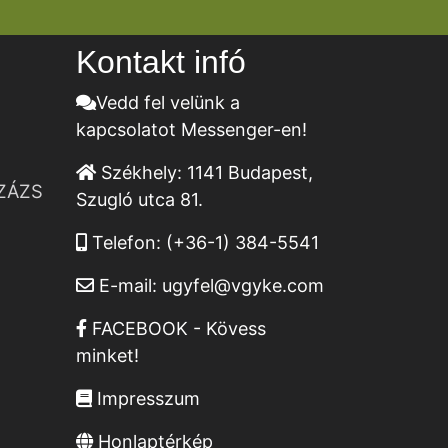
Kontakt infó
Vedd fel velünk a
kapcsolatot Messenger-en!
Székhely:
1141 Budapest,
ZÁZS
Szugló utca 81.
Telefon:
(+36-1) 384-5541
E-mail:
ugyfel@vgyke.com
FACEBOOK - Kövess
minket!
Impresszum
Honlaptérkép