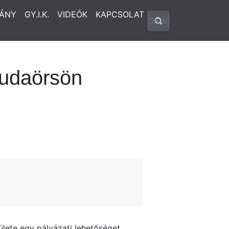
ÁNY
GY.I.K.
VIDEÓK
KAPCSOLAT
Budaörsön
lete egy pályázati lehetőséget