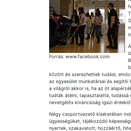
f
T
S
m
t
A
l
Forrás: www.facebook.com
B
b
között és szerezhettek tudást, emóci
az egyesület munkatársai és segítői 
a világról akkor is, ha az öt alapérz
tudták átélni, tapasztalattá, tudáss
nevetgélős kíváncsiság igazi érdeklő
Négy csoportvezető kíséretében indu
ügyességüket, tájékozódó képességüke
nyertek, szakavatott, hozzáértő, hit