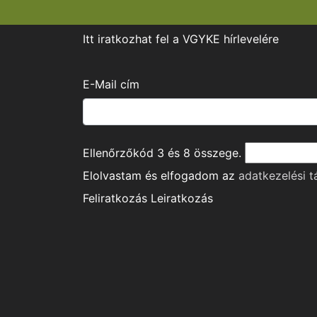
Itt iratkozhat fel a VGYKE hírlevelére
E-Mail cím
Ellenőrzőkód
3
és
8
összege.
Elolvastam és elfogadom az
adatkezelési t
Feliratkozás
Leiratkozás