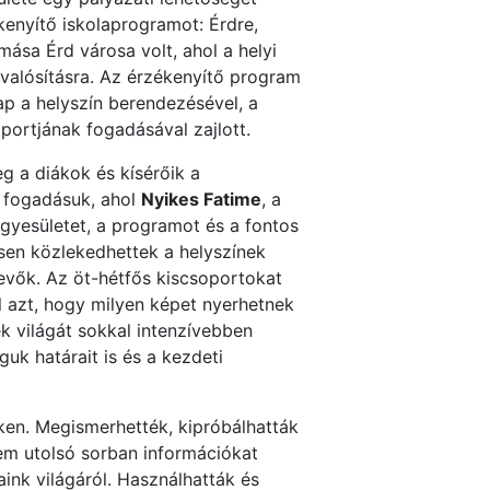
kenyítő iskolaprogramot: Érdre,
mása Érd városa volt, ahol a helyi
valósításra. Az érzékenyítő program
ap a helyszín berendezésével, a
portjának fogadásával zajlott.
 a diákok és kísérőik a
a fogadásuk, ahol
Nyikes Fatime
, a
gyesületet, a programot és a fontos
sen közlekedhettek a helyszínek
vevők. Az öt-hétfős kiscsoportokat
l azt, hogy milyen képet nyerhetnek
ek világát sokkal intenzívebben
uk határait is és a kezdeti
ken. Megismerhették, kipróbálhatták
nem utolsó sorban információkat
aink világáról. Használhatták és