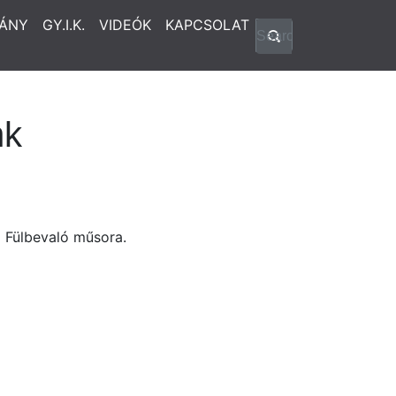
ÁNY
GY.I.K.
VIDEÓK
KAPCSOLAT
nk
ó Fülbevaló műsora.