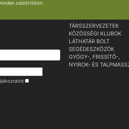
minden csütörtökön
TÁRSSZERVEZETEK
KÖZÖSSÉGI KLUBOK
LÁTHATÁR BOLT
SEGÉDESZKÖZÖK
GYÓGY-, FRISSÍTŐ-,
NYIROK- ÉS TALPMASS
ájékoztató
t