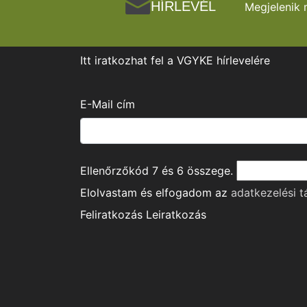
HÍRLEVÉL
Megjelenik 
Itt iratkozhat fel a VGYKE hírlevelére
E-Mail cím
Ellenőrzőkód
7
és
6
összege.
Elolvastam és elfogadom az
adatkezelési t
Feliratkozás
Leiratkozás