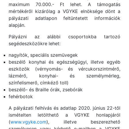
maximum 70.000.- Ft lehet. A támogatás
mértékéről kizárólag a VGYKE elnöksége dönt a
pályázati adatlapon feltüntetett információk
alapján.
Pályázni az alábbi csoportokba tartozó
segédeszközökre lehet:
nagyítók, speciális szemüvegek
beszélő konyhai és egészségügyi, illetve egyéb
eszközök (vérnyomás- és vércukorszintmérő,
lázmérő, konyhai- és személymérleg,
színfelismerő, címkéző toll)
beszélő- és Braille órák, zsebórák
fehérbotok
A pályázati felhívás és adatlap 2020. június 22-től
ismételten letölthető a VGYKE honlapjáról
(
www.vgyke.com
), illetve beszerezhető
személyesen vagy kérhető e-mailben a VGYKE