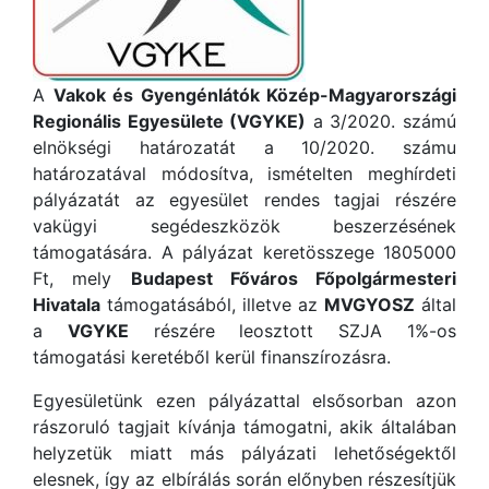
A
Vakok és Gyengénlátók Közép-Magyarországi
Regionális Egyesülete (VGYKE)
a 3/2020. számú
elnökségi határozatát a 10/2020. számu
határozatával módosítva, ismételten meghírdeti
pályázatát az egyesület rendes tagjai részére
vakügyi segédeszközök beszerzésének
támogatására. A pályázat keretösszege 1805000
Ft, mely
Budapest Főváros Főpolgármesteri
Hivatala
támogatásából, illetve az
MVGYOSZ
által
a
VGYKE
részére leosztott SZJA 1%-os
támogatási keretéből kerül finanszírozásra.
Egyesületünk ezen pályázattal elsősorban azon
rászoruló tagjait kívánja támogatni, akik általában
helyzetük miatt más pályázati lehetőségektől
elesnek, így az elbírálás során előnyben részesítjük