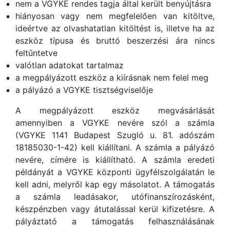
nem a VGYKE rendes tagja által került benyújtásra
hiányosan vagy nem megfelelően van kitöltve,
ideértve az olvashatatlan kitöltést is, illetve ha az
eszköz típusa és bruttó beszerzési ára nincs
feltűntetve
valótlan adatokat tartalmaz
a megpályázott eszköz a kiírásnak nem felel meg
a pályázó a VGYKE tisztségviselője
A megpályázott eszköz megvásárlását
amennyiben a VGYKE nevére szól a számla
(VGYKE 1141 Budapest Szugló u. 81. adószám
18185030-1-42) kell kiállítani. A számla a pályázó
nevére, címére is kiállítható. A számla eredeti
példányát a VGYKE központi ügyfélszolgálatán le
kell adni, melyről kap egy másolatot. A támogatás
a számla leadásakor, utófinanszírozásként,
készpénzben vagy átutalással kerül kifizetésre. A
pályáztató a támogatás felhasználásának