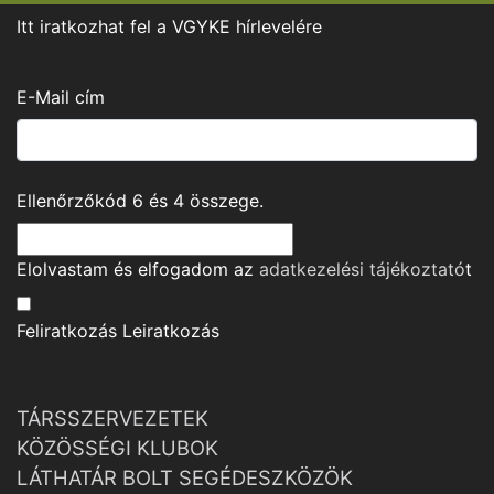
Itt iratkozhat fel a VGYKE hírlevelére
E-Mail cím
Ellenőrzőkód
6
és
4
összege.
Elolvastam és elfogadom az
adatkezelési tájékoztató
t
Feliratkozás
Leiratkozás
TÁRSSZERVEZETEK
KÖZÖSSÉGI KLUBOK
LÁTHATÁR BOLT SEGÉDESZKÖZÖK