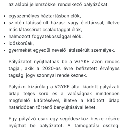
az alábbi jellemzőkkel rendelkező pályázókat:
egyszemélyes háztartásban élők,
szintén látássérült házas- vagy élettárssal, illetve
más látássérült családtaggal élők,
halmozott fogyatékossággal élők,
időskorúak,
gyermekét egyedül nevelő látássérült személyek.
Pályázatot nyújthatnak be a VGYKE azon rendes
tagjai, akik a 2020-as évre befizetett érvényes
tagsági jogviszonnyal rendelkeznek.
Pályázni kizárólag a VGYKE által kiadott pályázati
űrlap teljes körű és a valóságnak mindenben
megfelelő kitöltésével, illetve a kitöltött űrlap
határidőben történő benyújtásával lehet.
Egy pályázó csak egy segédeszköz beszerzésére
nyújthat be pályázatot. A támogatási összeg: