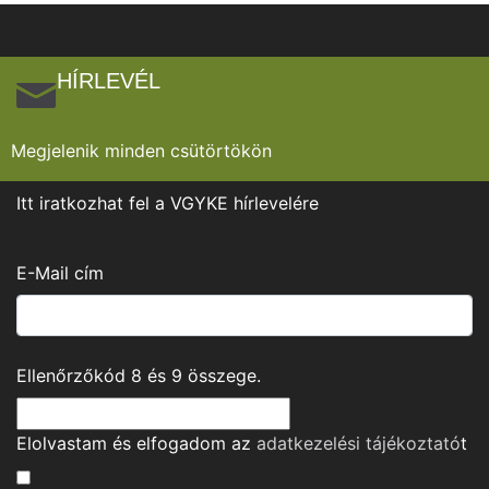
HÍRLEVÉL
Megjelenik minden csütörtökön
Itt iratkozhat fel a VGYKE hírlevelére
E-Mail cím
Ellenőrzőkód
8
és
9
összege.
Elolvastam és elfogadom az
adatkezelési tájékoztató
t