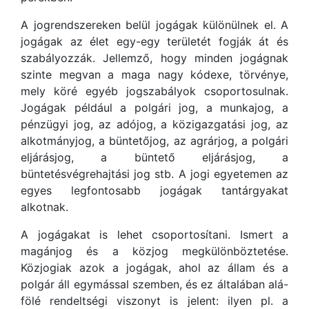
A jogrendszereken belül jogágak különülnek el. A
jogágak az élet egy-egy területét fogják át és
szabályozzák. Jellemző, hogy minden jogágnak
szinte megvan a maga nagy kódexe, törvénye,
mely köré egyéb jogszabályok csoportosulnak.
Jogágak például a polgári jog, a munkajog, a
pénzügyi jog, az adójog, a közigazgatási jog, az
alkotmányjog, a büntetőjog, az agrárjog, a polgári
eljárásjog, a büntető eljárásjog, a
büntetésvégrehajtási jog stb. A jogi egyetemen az
egyes legfontosabb jogágak tantárgyakat
alkotnak.
A jogágakat is lehet csoportosítani. Ismert a
magánjog és a közjog megkülönböztetése.
Közjogiak azok a jogágak, ahol az állam és a
polgár áll egymással szemben, és ez általában alá-
fölé rendeltségi viszonyt is jelent: ilyen pl. a