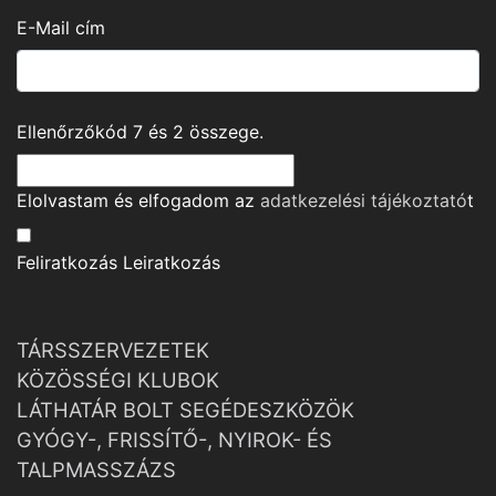
E-Mail cím
Ellenőrzőkód
7
és
2
összege.
Elolvastam és elfogadom az
adatkezelési tájékoztató
t
Feliratkozás
Leiratkozás
TÁRSSZERVEZETEK
KÖZÖSSÉGI KLUBOK
LÁTHATÁR BOLT SEGÉDESZKÖZÖK
GYÓGY-, FRISSÍTŐ-, NYIROK- ÉS
TALPMASSZÁZS