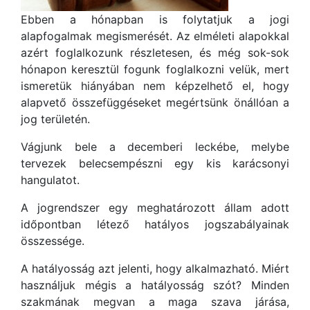
Ebben a hónapban is folytatjuk a jogi
alapfogalmak megismerését. Az elméleti alapokkal
azért foglalkozunk részletesen, és még sok-sok
hónapon keresztül fogunk foglalkozni velük, mert
ismeretük hiányában nem képzelhető el, hogy
alapvető összefüggéseket megértsünk önállóan a
jog területén.
Vágjunk bele a decemberi leckébe, melybe
tervezek belecsempészni egy kis karácsonyi
hangulatot.
A jogrendszer egy meghatározott állam adott
időpontban létező hatályos jogszabályainak
összessége.
A hatályosság azt jelenti, hogy alkalmazható. Miért
használjuk mégis a hatályosság szót? Minden
szakmának megvan a maga szava járása,