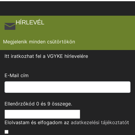
HÍRLEVÉL
Megjelenik minden csütörtökön
Itt iratkozhat fel a VGYKE hírlevelére
E-Mail cím
Ellenőrzőkód
0
és
9
összege.
Elolvastam és elfogadom az
adatkezelési tájékoztató
t