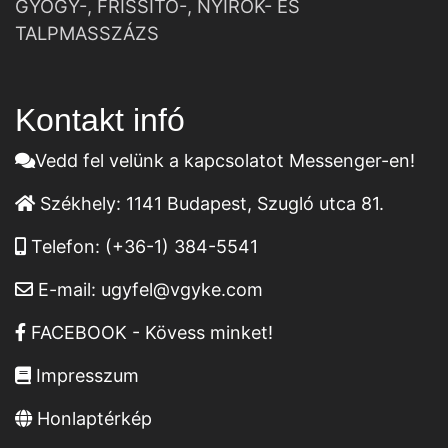
GYÓGY-, FRISSÍTŐ-, NYIROK- ÉS
TALPMASSZÁZS
Kontakt infó
Vedd fel velünk a kapcsolatot Messenger-en!
Székhely:
1141 Budapest, Szugló utca 81.
Telefon:
(+36-1) 384-5541
E-mail:
ugyfel@vgyke.com
FACEBOOK - Kövess minket!
Impresszum
Honlaptérkép