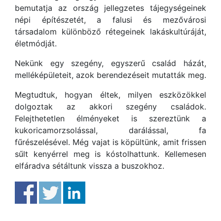
bemutatja az ország jellegzetes tájegységeinek
népi építészetét, a falusi és mezővárosi
társadalom különböző rétegeinek lakáskultúráját,
életmódját.
Nekünk egy szegény, egyszerű család házát,
melléképületeit, azok berendezéseit mutatták meg.
Megtudtuk, hogyan éltek, milyen eszközökkel
dolgoztak az akkori szegény családok.
Felejthetetlen élményeket is szereztünk a
kukoricamorzsolással, darálással, fa
fűrészelésével. Még vajat is köpültünk, amit frissen
sűlt kenyérrel meg is kóstolhattunk. Kellemesen
elfáradva sétáltunk vissza a buszokhoz.