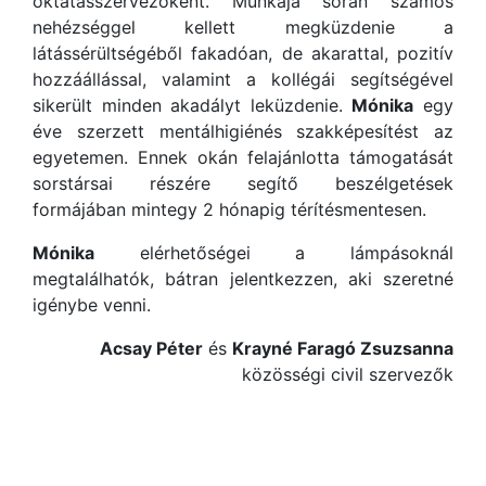
oktatásszervezőként. Munkája során számos
nehézséggel kellett megküzdenie a
látássérültségéből fakadóan, de akarattal, pozitív
hozzáállással, valamint a kollégái segítségével
sikerült minden akadályt leküzdenie.
Mónika
egy
éve szerzett mentálhigiénés szakképesítést az
egyetemen. Ennek okán felajánlotta támogatását
sorstársai részére segítő beszélgetések
formájában mintegy 2 hónapig térítésmentesen.
Mónika
elérhetőségei a lámpásoknál
megtalálhatók, bátran jelentkezzen, aki szeretné
igénybe venni.
Acsay Péter
és
Krayné Faragó Zsuzsanna
közösségi civil szervezők