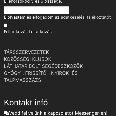
Ellenőrzőkód
5
és
6
összege.
Elolvastam és elfogadom az
adatkezelési tájékoztató
t
Feliratkozás
Leiratkozás
TÁRSSZERVEZETEK
KÖZÖSSÉGI KLUBOK
LÁTHATÁR BOLT SEGÉDESZKÖZÖK
GYÓGY-, FRISSÍTŐ-, NYIROK- ÉS
TALPMASSZÁZS
Kontakt infó
Vedd fel velünk a kapcsolatot Messenger-en!