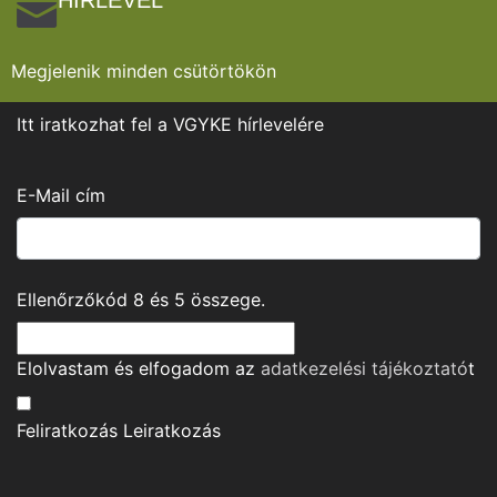
HÍRLEVÉL
Megjelenik minden csütörtökön
Itt iratkozhat fel a VGYKE hírlevelére
E-Mail cím
Ellenőrzőkód
8
és
5
összege.
Elolvastam és elfogadom az
adatkezelési tájékoztató
t
Feliratkozás
Leiratkozás