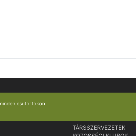
minden csütörtökön
TÁRSSZERVEZETEK
KÖZÖSSÉGI KLUBOK