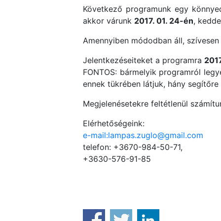
Következő programunk egy könnyed k
akkor várunk
2017. 01. 24-én
, kedde
Amennyiben módodban áll, szívesen f
Jelentkezéseiteket a programra
2017
FONTOS: bármelyik programról legyen
ennek tükrében látjuk, hány segítőr
Megjelenésetekre feltétlenül számítu
Elérhetőségeink:
e-mail:lampas.zuglo@gmail.com
telefon: +3670-984-50-71,
+3630-576-91-85