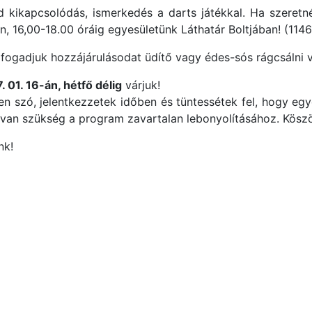
ikapcsolódás, ismerkedés a darts játékkal. Ha szeretnél
n, 16,00-18.00 óráig egyesületünk Láthatár Boltjában! (1146
ogadjuk hozzájárulásodat üdítő vagy édes-sós rágcsálni v
. 01. 16-án, hétfő délig
várjuk!
 szó, jelentkezzetek időben és tüntessétek fel, hogy egy
e van szükség a program zavartalan lebonyolításához. Köszö
nk!