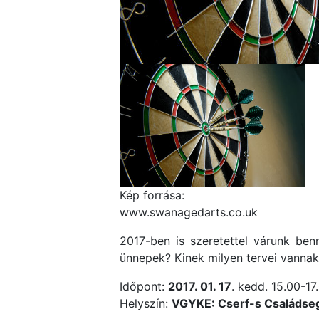
Kép forrása:
www.swanagedarts.co.uk
2017-ben is szeretettel várunk ben
ünnepek? Kinek milyen tervei vanna
Időpont:
2017. 01. 17
. kedd. 15.00-17
Helyszín:
VGYKE: Cserf-s Családseg