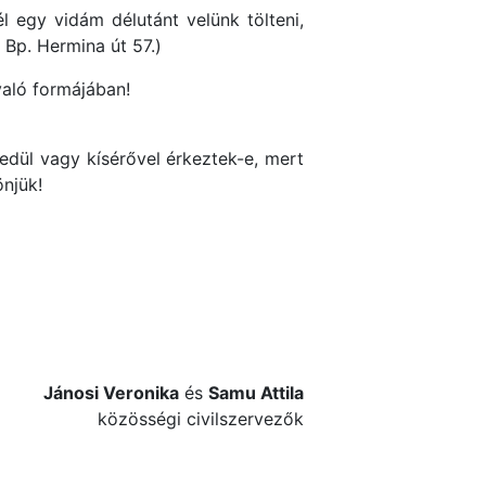
 egy vidám délutánt velünk tölteni,
 Bp. Hermina út 57.)
aló formájában!
edül vagy kísérővel érkeztek-e, mert
njük!
Jánosi Veronika
és
Samu Attila
közösségi civilszervezők