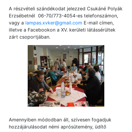
A részvételi szándékodat jelezzed Csukáné Polyák
Erzsébetnél 06-70/773-4054-es telefonszámon,
vagy a
lampas.xvker@gmail.com
E-mail címen,
illetve a Facebookon a XV. kerületi látássérültek
zárt csoportjában.
Amennyiben módodban áll, szívesen fogadjuk
hozzájárulásodat némi aprósütemény, üdítő