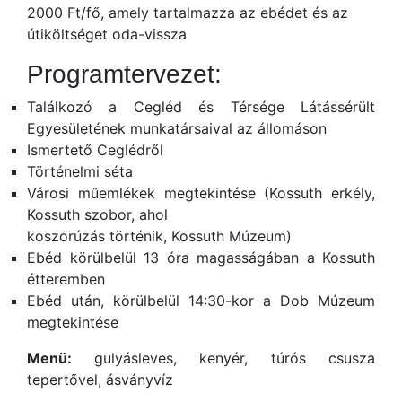
2000 Ft/fő, amely tartalmazza az ebédet és az
útiköltséget oda-vissza
Programtervezet:
Találkozó a Cegléd és Térsége Látássérült
Egyesületének munkatársaival az állomáson
Ismertető Ceglédről
Történelmi séta
Városi műemlékek megtekintése (Kossuth erkély,
Kossuth szobor, ahol
koszorúzás történik, Kossuth Múzeum)
Ebéd körülbelül 13 óra magasságában a Kossuth
étteremben
Ebéd után, körülbelül 14:30-kor a Dob Múzeum
megtekintése
Menü:
gulyásleves, kenyér, túrós csusza
tepertővel, ásványvíz