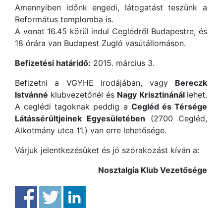
Amennyiben időnk engedi, látogatást teszünk a
Református templomba is.
A vonat 16.45 körül indul Ceglédről Budapestre, és
18 órára van Budapest Zugló vasútállomáson.
Befizetési határidő:
2015. március 3.
Befizetni a VGYHE irodájában, vagy
Bereczk
Istvánné
klubvezetőnél és
Nagy Krisztinánál
lehet.
A ceglédi tagoknak peddig a
Cegléd és Térsége
Látássérültjeinek Egyesületében
(2700 Cegléd,
Alkotmány utca 11.) van erre lehetősége.
Várjuk jelentkezésüket és jó szórakozást kíván a:
Nosztalgia Klub Vezetősége