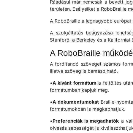
Ráadásul már nemcsak a bevett jogá
területen. Esélyeiket a RoboBraille 
A RoboBraille a legnagyobb európai 
A szolgáltatás beágyazása lehetség
Stanford, a Berkeley és a Kaliforniai
A RoboBraille működ
A fordítandó szöveget számos formátu
illetve szöveg is bemásolható.
•
A kívánt formátum
a feltöltés utá
formátumban kapjuk meg.
•
A dokumentumokat
Braille-nyomta
formátumokban is megkaphatjuk.
•
Preferenciák is megadhatók
a vál
olvasás sebességét is kiválaszthatjuk