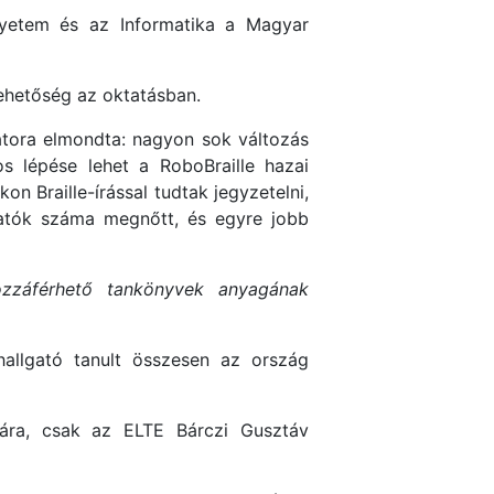
gyetem és az Informatika a Magyar
lehetőség az oktatásban.
tora elmondta: nagyon sok változás
s lépése lehet a RoboBraille hazai
n Braille-írással tudtak jegyzetelni,
lgatók száma megnőtt, és egyre jobb
ozzáférhető tankönyvek anyagának
hallgató tanult összesen az ország
mára, csak az ELTE Bárczi Gusztáv