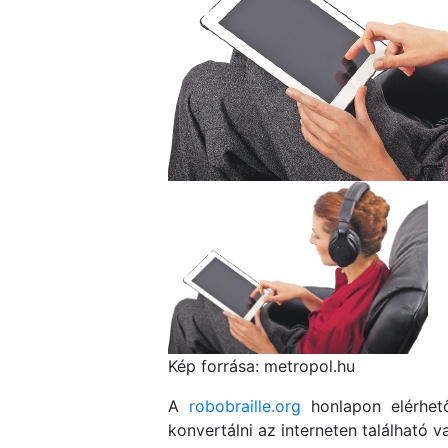
Kép forrása: metropol.hu
A
robobraille.org
honlapon elérhető
konvertálni az interneten található v