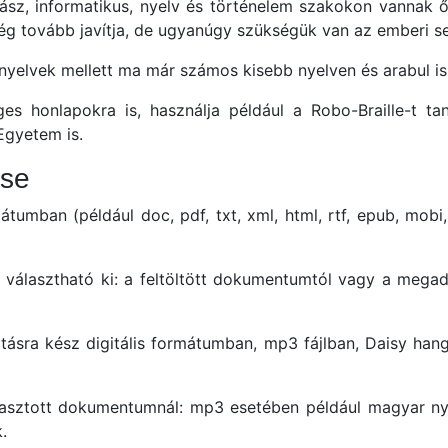
sz, informatikus, nyelv és történelem szakokon vannak ő
még tovább javítja, de ugyanúgy szükségük van az emberi se
nyelvek mellett ma már számos kisebb nyelven és arabul is 
es honlapokra is, használja például a Robo-Braille-t t
 Egyetem is.
ése
mban (például doc, pdf, txt, xml, html, rtf, epub, mobi, t
n választható ki: a feltöltött dokumentumtól vagy a mega
tásra kész digitális formátumban, mp3 fájlban, Daisy ha
asztott dokumentumnál: mp3 esetében például magyar nyel
.