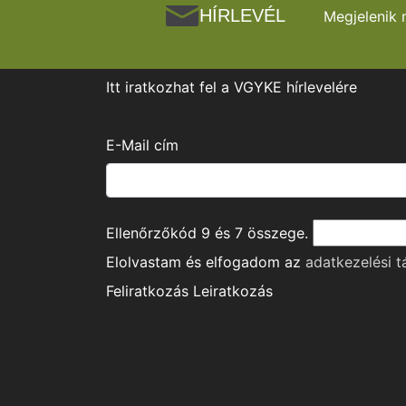
HÍRLEVÉL
Megjelenik 
Itt iratkozhat fel a VGYKE hírlevelére
E-Mail cím
Ellenőrzőkód
9
és
7
összege.
Elolvastam és elfogadom az
adatkezelési t
Feliratkozás
Leiratkozás