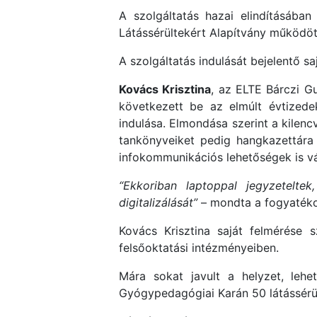
A szolgáltatás hazai elindításáb
Látássérültekért Alapítvány működöt
A szolgáltatás indulását bejelentő s
Kovács Krisztina
, az ELTE Bárczi G
következett be az elmúlt évtizede
indulása. Elmondása szerint a kilenc
tankönyveiket pedig hangkazettára 
infokommunikációs lehetőségek is vá
“Ekkoriban laptoppal jegyzetelt
digitalizálását”
– mondta a fogyatéko
Kovács Krisztina saját felmérése 
felsőoktatási intézményeiben.
Mára sokat javult a helyzet, leh
Gyógypedagógiai Karán 50 látássérül