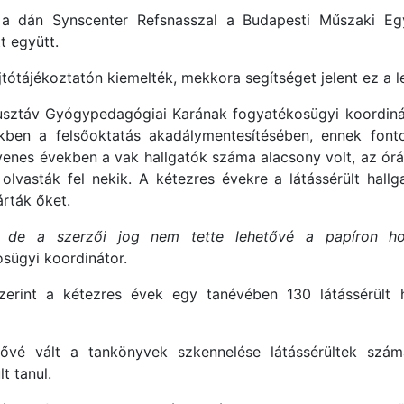
an a dán Synscenter Refsnasszal a Budapesti Műszaki E
t együtt.
ajtótájékoztatón kiemelték, mekkora segítséget jelent ez a 
usztáv Gyógypedagógiai Karának fogyatékosügyi koordiná
kben a felsőoktatás akadálymentesítésében, ennek fonto
venes években a vak hallgatók száma alacsony volt, az óráko
olvasták fel nekik. A kétezres évekre a látássérült hal
rták őket.
ek, de a szerzői jog nem tette lehetővé a papíron h
sügyi koordinátor.
szerint a kétezres évek egy tanévében 130 látássérült 
etővé vált a tankönyvek szkennelése látássérültek szá
t tanul.