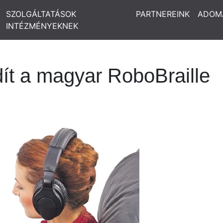
SZOLGÁLTATÁSOK
PARTNEREINK
ADOM
INTÉZMÉNYEKNEK
dít a magyar RoboBraille