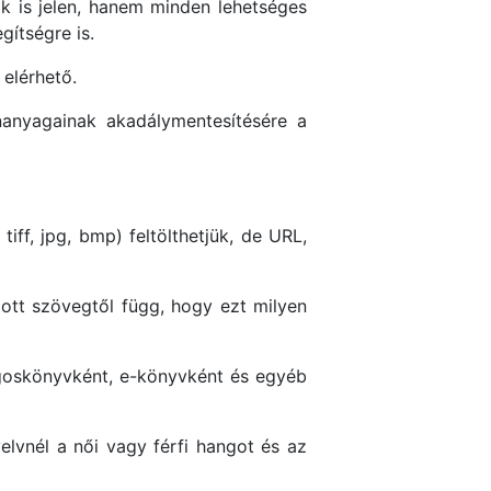
k is jelen, hanem minden lehetséges
gítségre is.
elérhető.
ananyagainak akadálymentesítésére a
iff, jpg, bmp) feltölthetjük, de URL,
dott szövegtől függ, hogy ezt milyen
ngoskönyvként, e-könyvként és egyéb
vnél a női vagy férfi hangot és az