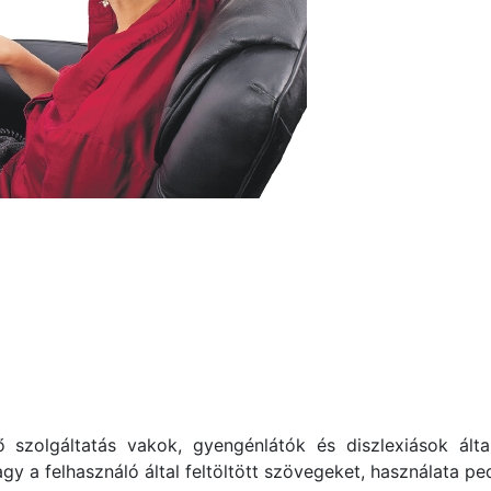
 szolgáltatás vakok, gyengénlátók és diszlexiások ált
agy a felhasználó által feltöltött szövegeket, használata p