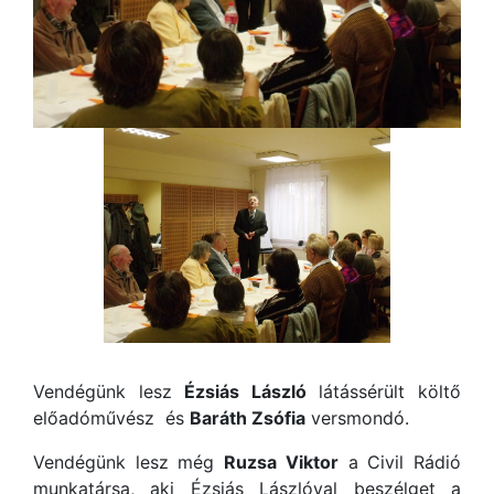
Vendégünk lesz
Ézsiás László
látássérült költő
előadóművész és
Baráth Zsófia
versmondó.
Vendégünk lesz még
Ruzsa Viktor
a Civil Rádió
munkatársa, aki Ézsiás Lászlóval beszélget a