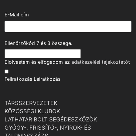
E-Mail cím
Ellenőrzőkód
7
és
8
összege.
Elolvastam és elfogadom az
adatkezelési tájékoztató
t
Feliratkozás
Leiratkozás
TÁRSSZERVEZETEK
KÖZÖSSÉGI KLUBOK
LÁTHATÁR BOLT SEGÉDESZKÖZÖK
GYÓGY-, FRISSÍTŐ-, NYIROK- ÉS
TALPMASSZÁZS