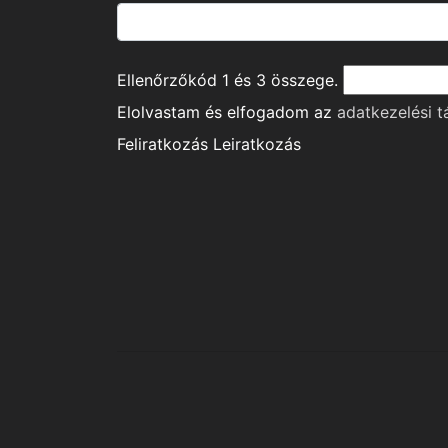
Ellenőrzőkód
1
és
3
összege.
Elolvastam és elfogadom az
adatkezelési t
Feliratkozás
Leiratkozás