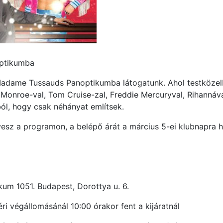
ptikumba
Madame Tussauds Panoptikumba látogatunk. Ahol testközel
n Monroe-val, Tom Cruise-zal, Freddie Mercuryval, Rihanná
ból, hogy csak néhányat említsek.
 vesz a programon, a belépő árát a március 5-ei klubnapra
um 1051. Budapest, Dorottya u. 6.
éri végállomásánál 10:00 órakor fent a kijáratnál