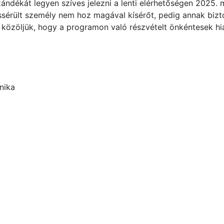
zándékát legyen szíves jelezni a lenti elérhetőségen 2025. 
ássérült személy nem hoz magával kísérőt, pedig annak biz
l közöljük, hogy a programon való részvételt önkéntesek hi
nika