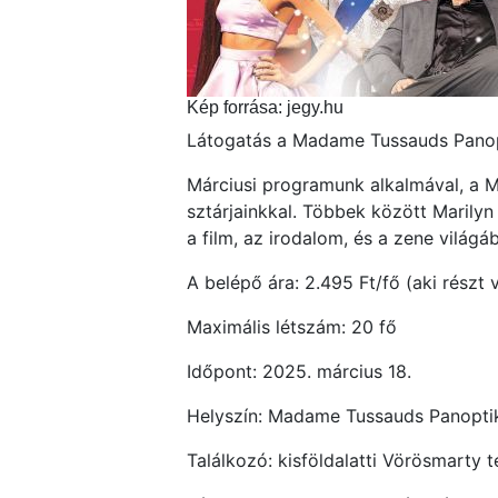
Kép forrása: jegy.hu
Látogatás a Madame Tussauds Pano
Márciusi programunk alkalmával, a 
sztárjainkkal. Többek között Marily
a film, az irodalom, és a zene világá
A belépő ára: 2.495 Ft/fő (aki részt
Maximális létszám: 20 fő
Időpont: 2025. március 18.
Helyszín: Madame Tussauds Panoptik
Találkozó: kisföldalatti Vörösmarty t