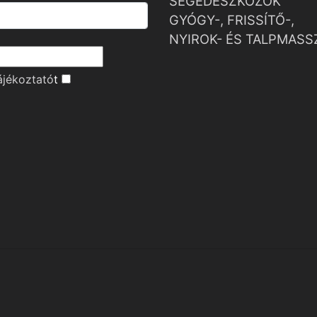
SEGÉDESZKÖZÖK
GYÓGY-, FRISSÍTŐ-,
NYIROK- ÉS TALPMASS
ájékoztató
t