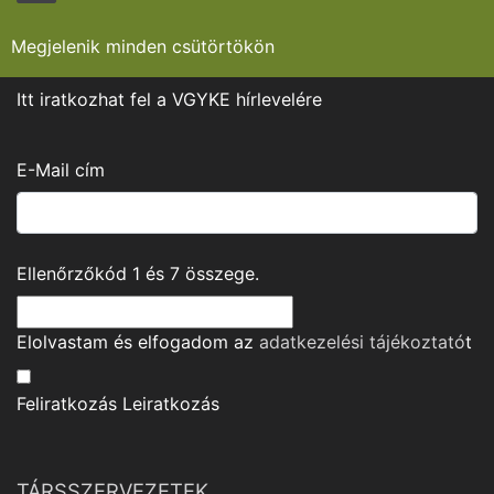
Megjelenik minden csütörtökön
Itt iratkozhat fel a VGYKE hírlevelére
E-Mail cím
Ellenőrzőkód
1
és
7
összege.
Elolvastam és elfogadom az
adatkezelési tájékoztató
t
Feliratkozás
Leiratkozás
TÁRSSZERVEZETEK