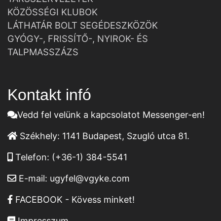
KÖZÖSSÉGI KLUBOK
LÁTHATÁR BOLT SEGÉDESZKÖZÖK
GYÓGY-, FRISSÍTŐ-, NYIROK- ÉS
TALPMASSZÁZS
Kontakt infó
Vedd fel velünk a kapcsolatot Messenger-en!
Székhely:
1141 Budapest, Szugló utca 81.
Telefon:
(+36-1) 384-5541
E-mail:
ugyfel@vgyke.com
FACEBOOK - Kövess minket!
Impresszum