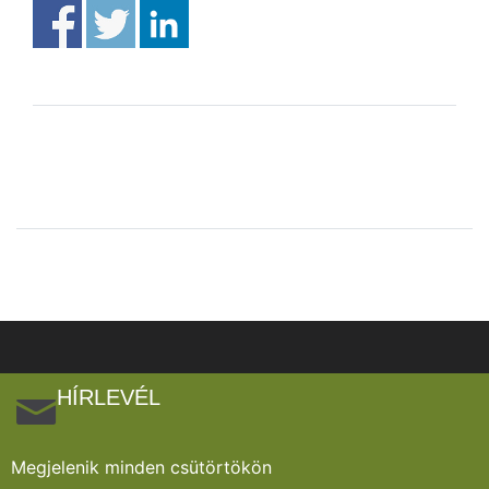
HÍRLEVÉL
Megjelenik minden csütörtökön