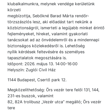
klubalkalmunkra, melynek vendége kerületünk
körzeti
megbízottja, Sebőkné Barad Márta rendőr-
törzszászlós lesz, aki előadást tart nekünk a
közbiztonságról, ismerteti a legújabb minket érintő
fejleményeket, híreket, valamint gyakorlati
tanácsokat ad az önvédelemről és a mindennapi
biztonságos közlekedésről is. Lehetőség
nyílik kérdések feltevésére és személyes
tapasztalatok megosztására is.
Időpont: 2026. május 13. 14:00-16:00
Helyszín: Zuglói Civil Ház
1144 Budapest, Csertő park 12.
Megközelíthetőség: Örs vezér tere felől 131, 144,
231-es buszok, valamint
82, 82A trolibusz „Vezér utca” megálló; Örs vezér
tere