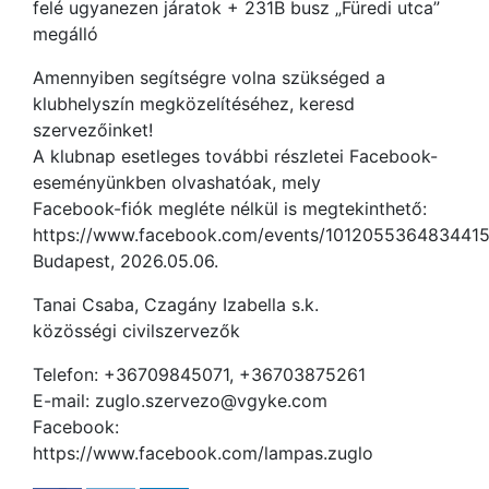
felé ugyanezen járatok + 231B busz „Füredi utca”
megálló
Amennyiben segítségre volna szükséged a
klubhelyszín megközelítéséhez, keresd
szervezőinket!
A klubnap esetleges további részletei Facebook-
eseményünkben olvashatóak, mely
Facebook-fiók megléte nélkül is megtekinthető:
https://www.facebook.com/events/101205536483441
Budapest, 2026.05.06.
Tanai Csaba, Czagány Izabella s.k.
közösségi civilszervezők
Telefon: +36709845071, +36703875261
E-mail: zuglo.szervezo@vgyke.com
Facebook:
https://www.facebook.com/lampas.zuglo