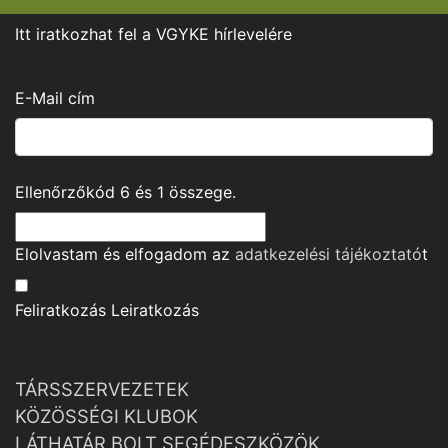
Itt iratkozhat fel a VGYKE hírlevelére
E-Mail cím
Ellenőrzőkód
6
és
1
összege.
Elolvastam és elfogadom az
adatkezelési tájékoztató
t
Feliratkozás
Leiratkozás
TÁRSSZERVEZETEK
KÖZÖSSÉGI KLUBOK
LÁTHATÁR BOLT SEGÉDESZKÖZÖK