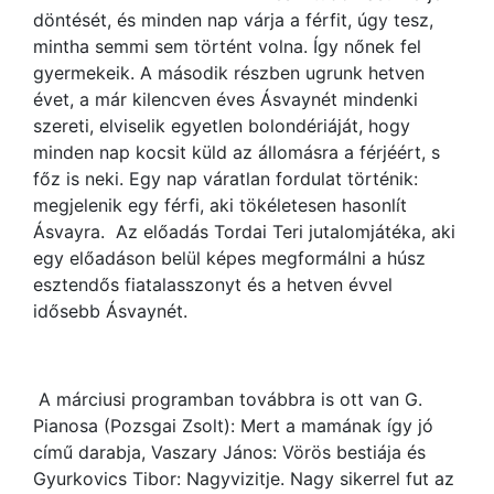
döntését, és minden nap várja a férfit, úgy tesz,
mintha semmi sem történt volna. Így nőnek fel
gyermekeik. A második részben ugrunk hetven
évet, a már kilencven éves Ásvaynét mindenki
szereti, elviselik egyetlen bolondériáját, hogy
minden nap kocsit küld az állomásra a férjéért, s
főz is neki. Egy nap váratlan fordulat történik:
megjelenik egy férfi, aki tökéletesen hasonlít
Ásvayra. Az előadás Tordai Teri jutalomjátéka, aki
egy előadáson belül képes megformálni a húsz
esztendős fiatalasszonyt és a hetven évvel
idősebb Ásvaynét.
A márciusi programban továbbra is ott van G.
Pianosa (Pozsgai Zsolt): Mert a mamának így jó
című darabja, Vaszary János: Vörös bestiája és
Gyurkovics Tibor: Nagyvizitje. Nagy sikerrel fut az