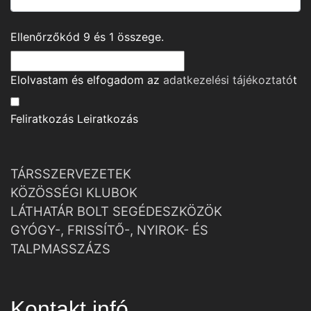
Ellenőrzőkód
9
és
1
összege.
Elolvastam és elfogadom az
adatkezelési tájékoztató
t
Feliratkozás
Leiratkozás
TÁRSSZERVEZETEK
KÖZÖSSÉGI KLUBOK
LÁTHATÁR BOLT SEGÉDESZKÖZÖK
GYÓGY-, FRISSÍTŐ-, NYIROK- ÉS
TALPMASSZÁZS
Kontakt infó