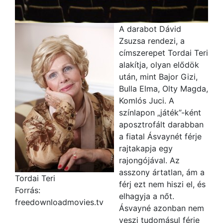
A darabot Dávid
Zsuzsa rendezi, a
címszerepet Tordai Teri
alakítja, olyan elődök
után, mint Bajor Gizi,
Bulla Elma, Olty Magda,
Komlós Juci. A
színlapon „játék”-ként
aposztrofált darabban
a fiatal Ásvaynét férje
rajtakapja egy
rajongójával. Az
asszony ártatlan, ám a
Tordai Teri
férj ezt nem hiszi el, és
Forrás:
elhagyja a nőt.
freedownloadmovies.tv
Ásvayné azonban nem
veszi tudomásul férje