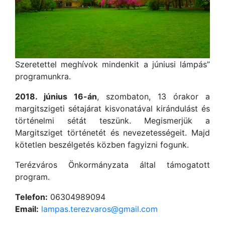
Szeretettel meghívok mindenkit a júniusi lámpás”
programunkra.
2018. június 16-án
, szombaton, 13 órakor a
margitszigeti sétajárat kisvonatával kirándulást és
történelmi sétát teszünk. Megismerjük a
Margitsziget történetét és nevezetességeit. Majd
kötetlen beszélgetés közben fagyizni fogunk.
Terézváros Önkormányzata által támogatott
program.
Telefon:
06304989094
Email:
lampas.terezvaros@gmail.com