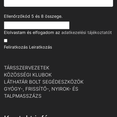
Ellenőrzőkód
5
és
8
összege.
Elolvastam és elfogadom az
adatkezelési tájékoztató
t
Feliratkozás
Leiratkozás
TÁRSSZERVEZETEK
KÖZÖSSÉGI KLUBOK
LÁTHATÁR BOLT SEGÉDESZKÖZÖK
GYÓGY-, FRISSÍTŐ-, NYIROK- ÉS
TALPMASSZÁZS