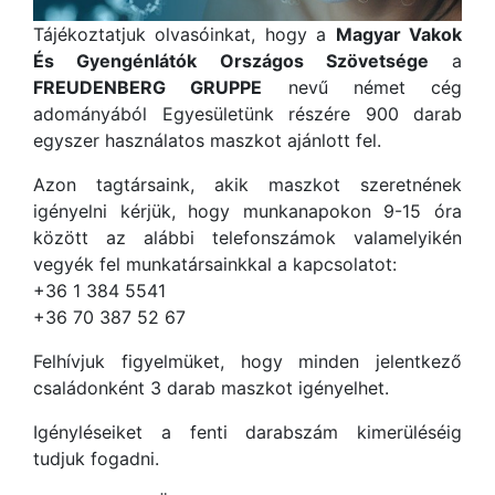
Tájékoztatjuk olvasóinkat, hogy a
Magyar Vakok
És Gyengénlátók Országos Szövetsége
a
FREUDENBERG GRUPPE
nevű német cég
adományából Egyesületünk részére 900 darab
egyszer használatos maszkot ajánlott fel.
Azon tagtársaink, akik maszkot szeretnének
igényelni kérjük, hogy munkanapokon 9-15 óra
között az alábbi telefonszámok valamelyikén
vegyék fel munkatársainkkal a kapcsolatot:
+36 1 384 5541
+36 70 387 52 67
Felhívjuk figyelmüket, hogy minden jelentkező
családonként 3 darab maszkot igényelhet.
Igényléseiket a fenti darabszám kimerüléséig
tudjuk fogadni.