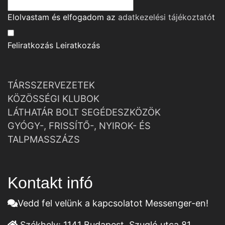
Elolvastam és elfogadom az
adatkezelési tájékoztató
t
Feliratkozás
Leiratkozás
TÁRSSZERVEZETEK
KÖZÖSSÉGI KLUBOK
LÁTHATÁR BOLT SEGÉDESZKÖZÖK
GYÓGY-, FRISSÍTŐ-, NYIROK- ÉS
TALPMASSZÁZS
Kontakt infó
Vedd fel velünk a kapcsolatot Messenger-en!
Székhely:
1141 Budapest, Szugló utca 81.