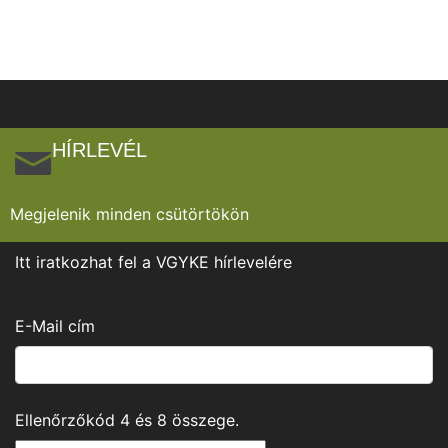
HÍRLEVÉL
Megjelenik minden csütörtökön
Itt iratkozhat fel a VGYKE hírlevelére
E-Mail cím
Ellenőrzőkód
4
és
8
összege.