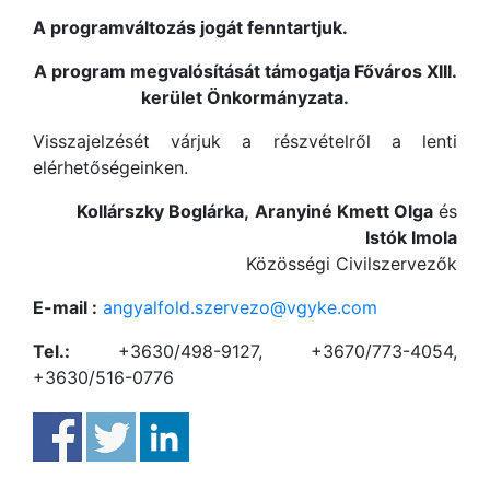
A programváltozás jogát fenntartjuk.
A program megvalósítását támogatja Főváros XIII.
kerület Önkormányzata.
Visszajelzését várjuk a részvételről a lenti
elérhetőségeinken.
Kollárszky Boglárka,
Aranyiné Kmett Olga
és
Istók Imola
Közösségi Civilszervezők
E-mail :
angyalfold.szervezo@vgyke.com
Tel.:
+3630/498-9127, +3670/773-4054,
+3630/516-0776