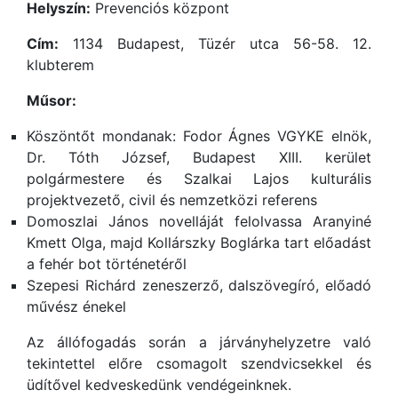
Helyszín:
Prevenciós központ
Cím:
1134 Budapest, Tüzér utca 56-58. 12.
klubterem
Műsor:
Köszöntőt mondanak: Fodor Ágnes VGYKE elnök,
Dr. Tóth József, Budapest XIII. kerület
polgármestere és Szalkai Lajos kulturális
projektvezető, civil és nemzetközi referens
Domoszlai János novelláját felolvassa Aranyiné
Kmett Olga, majd Kollárszky Boglárka tart előadást
a fehér bot történetéről
Szepesi Richárd zeneszerző, dalszövegíró, előadó
művész énekel
Az állófogadás során a járványhelyzetre való
tekintettel előre csomagolt szendvicsekkel és
üdítővel kedveskedünk vendégeinknek.