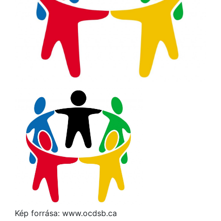
Kép forrása: www.ocdsb.ca