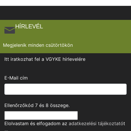
HÍRLEVÉL
Megjelenik minden csütörtökön
Itt iratkozhat fel a VGYKE hírlevelére
E-Mail cím
Ellenőrzőkód
7
és
8
összege.
Elolvastam és elfogadom az
adatkezelési tájékoztató
t