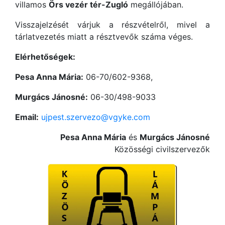
villamos
Örs vezér tér-Zugló
megállójában.
Visszajelzését várjuk a részvételről, mivel a
tárlatvezetés miatt a résztvevők száma véges.
Elérhetőségek:
Pesa Anna Mária:
06-70/602-9368,
Murgács Jánosné:
06-30/498-9033
Email:
ujpest.szervezo@vgyke.com
Pesa Anna Mária
és
Murgács Jánosné
Közösségi civilszervezők