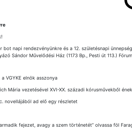
yre
k!
ér bot napi rendezvényünkre és a 12. születésnapi ünnepsé
gyázó Sándor Művelődési Ház (1173 Bp., Pesti út 113.) Fóru
 a VGYKE elnök asszonya
ich Mária vezetésével XVI-XX. századi kórusművekből ének
 novellájából ad elő egy részletet
„Harmadik fejezet, avagy a szem történetét” olvassa föl Far