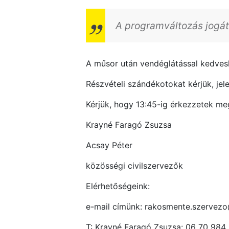
A programváltozás jogát 
A műsor után vendéglátással kedves
Részvételi szándékotokat kérjük, jel
Kérjük, hogy 13:45-ig érkezzetek me
Krayné Faragó Zsuzsa
Acsay Péter
közösségi civilszervezők
Elérhetőségeink:
e-mail címünk: rakosmente.szerve
T: Krayné Faragó Zsuzsa: 06 70 984