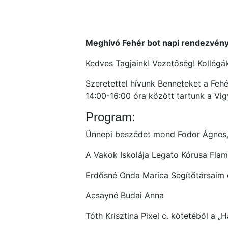
Meghívó Fehér bot napi rendezvén
Kedves Tagjaink! Vezetőség! Kollégá
Szeretettel hívunk Benneteket a Feh
14:00-16:00 óra között tartunk a Vi
Program:
Ünnepi beszédet mond Fodor Ágnes,
A Vakok Iskolája Legato Kórusa Flam
Erdősné Onda Marica Segítőtársaim c.
Acsayné Budai Anna
Tóth Krisztina Pixel c. kötetéből a 