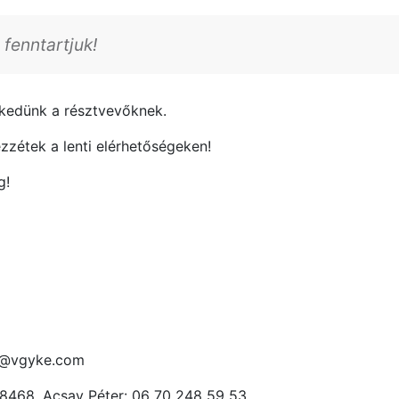
fenntartjuk!
kedünk a résztvevőknek.
ezzétek a lenti elérhetőségeken!
g!
zo@vgyke.com
 8468, Acsay Péter: 06 70 248 59 53.