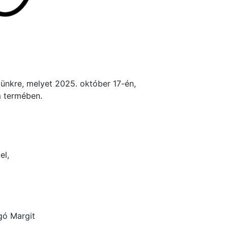
günkre, melyet 2025. október 17-én,
m termében.
el,
agó Margit