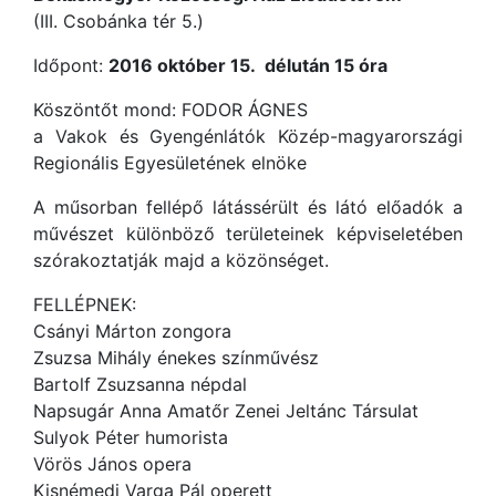
(III. Csobánka tér 5.)
Időpont:
2016 október 15. délután 15 óra
Köszöntőt mond: FODOR ÁGNES
a Vakok és Gyengénlátók Közép-magyarországi
Regionális Egyesületének elnöke
A műsorban fellépő látássérült és látó előadók a
művészet különböző területeinek képviseletében
szórakoztatják majd a közönséget.
FELLÉPNEK:
Csányi Márton zongora
Zsuzsa Mihály énekes színművész
Bartolf Zsuzsanna népdal
Napsugár Anna Amatőr Zenei Jeltánc Társulat
Sulyok Péter humorista
Vörös János opera
Kisnémedi Varga Pál operett