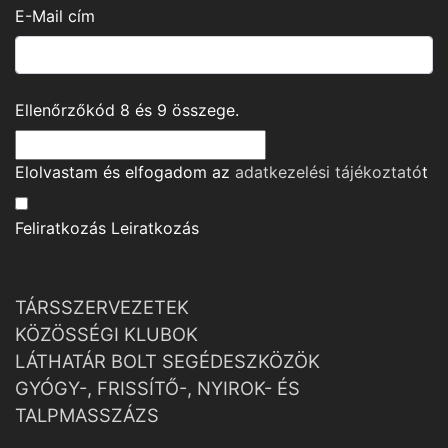
E-Mail cím
Ellenőrzőkód
8
és
9
összege.
Elolvastam és elfogadom az
adatkezelési tájékoztató
t
Feliratkozás
Leiratkozás
TÁRSSZERVEZETEK
KÖZÖSSÉGI KLUBOK
LÁTHATÁR BOLT SEGÉDESZKÖZÖK
GYÓGY-, FRISSÍTŐ-, NYIROK- ÉS
TALPMASSZÁZS