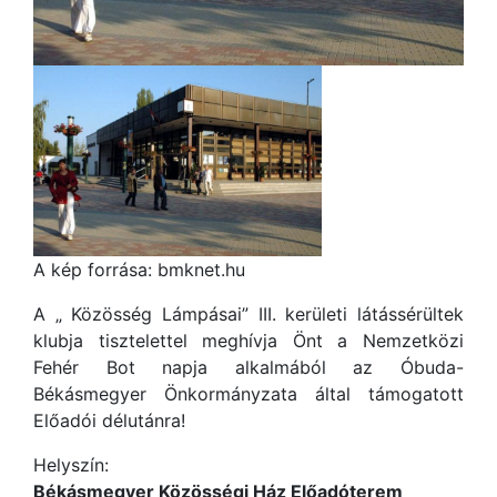
A kép forrása: bmknet.hu
A „ Közösség Lámpásai” III. kerületi látássérültek
klubja tisztelettel meghívja Önt a Nemzetközi
Fehér Bot napja alkalmából az Óbuda-
Békásmegyer Önkormányzata által támogatott
Előadói délutánra!
Helyszín:
Békásmegyer Közösségi Ház Előadóterem