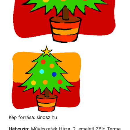
Kép forrása: sinosz.hu
Helyszín:
Művészetek Háza, 2. emeleti Zöld Terme