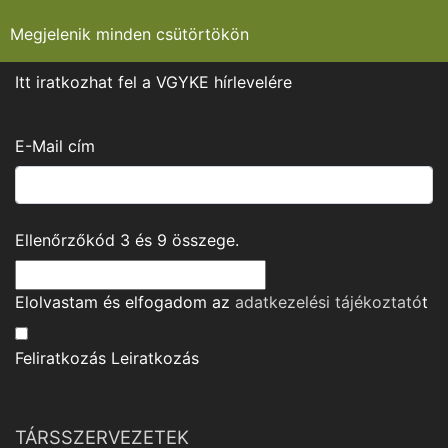
Megjelenik minden csütörtökön
Itt iratkozhat fel a VGYKE hírlevelére
E-Mail cím
Ellenőrzőkód
3
és
9
összege.
Elolvastam és elfogadom az
adatkezelési tájékoztató
t
Feliratkozás
Leiratkozás
TÁRSSZERVEZETEK