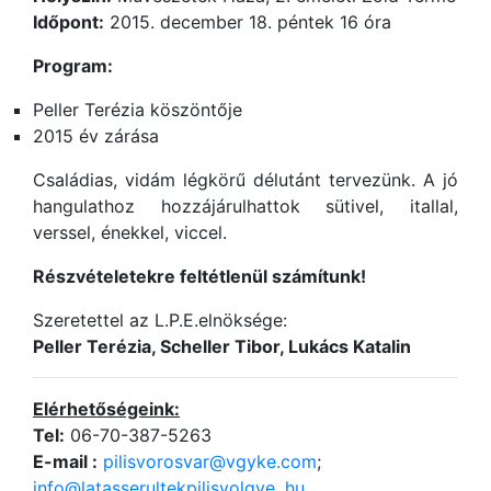
Időpont:
2015. december 18. péntek 16 óra
Program:
Peller Terézia köszöntője
2015 év zárása
Családias, vidám légkörű délutánt tervezünk. A jó
hangulathoz hozzájárulhattok sütivel, itallal,
verssel, énekkel, viccel.
Részvételetekre feltétlenül számítunk!
Szeretettel az L.P.E.elnöksége:
Peller Terézia, Scheller Tibor, Lukács Katalin
Elérhetőségeink:
Tel:
06-70-387-5263
E-mail :
pilisvorosvar@vgyke.com
;
info@latasserultekpilisvolgye. hu