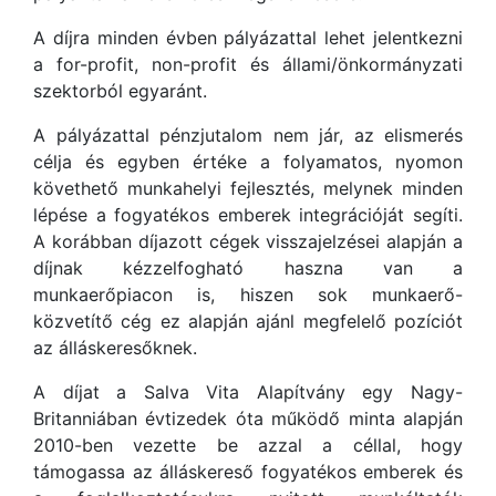
A díjra minden évben pályázattal lehet jelentkezni
a for-profit, non-profit és állami/önkormányzati
szektorból egyaránt.
A pályázattal pénzjutalom nem jár, az elismerés
célja és egyben értéke a folyamatos, nyomon
követhető munkahelyi fejlesztés, melynek minden
lépése a fogyatékos emberek integrációját segíti.
A korábban díjazott cégek visszajelzései alapján a
díjnak kézzelfogható haszna van a
munkaerőpiacon is, hiszen sok munkaerő-
közvetítő cég ez alapján ajánl megfelelő pozíciót
az álláskeresőknek.
A díjat a Salva Vita Alapítvány egy Nagy-
Britanniában évtizedek óta működő minta alapján
2010-ben vezette be azzal a céllal, hogy
támogassa az álláskereső fogyatékos emberek és