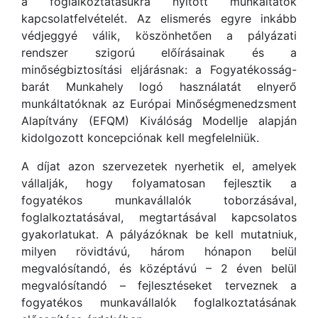
a foglalkoztatásukra nyitott munkáltatók
kapcsolatfelvételét. Az elismerés egyre inkább
védjeggyé válik, köszönhetően a pályázati
rendszer szigorú előírásainak és a
minőségbiztosítási eljárásnak: a Fogyatékosság-
barát Munkahely logó használatát elnyerő
munkáltatóknak az Európai Minőségmenedzsment
Alapítvány (EFQM) Kiválóság Modellje alapján
kidolgozott koncepciónak kell megfelelniük.
A díjat azon szervezetek nyerhetik el, amelyek
vállalják, hogy folyamatosan fejlesztik a
fogyatékos munkavállalók toborzásával,
foglalkoztatásával, megtartásával kapcsolatos
gyakorlatukat. A pályázóknak be kell mutatniuk,
milyen rövidtávú, három hónapon belül
megvalósítandó, és középtávú – 2 éven belül
megvalósítandó – fejlesztéseket terveznek a
fogyatékos munkavállalók foglalkoztatásának