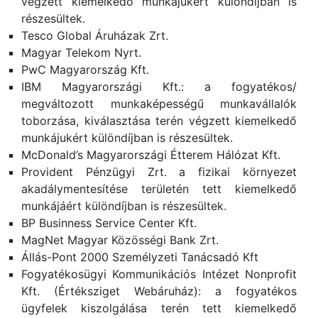
végzett kiemelkedő munkájukért különdíjban is
részesültek.
Tesco Global Áruházak Zrt.
Magyar Telekom Nyrt.
PwC Magyarország Kft.
IBM Magyarországi Kft.: a fogyatékos/
megváltozott munkaképességű munkavállalók
toborzása, kiválasztása terén végzett kiemelkedő
munkájukért különdíjban is részesültek.
McDonald’s Magyarországi Étterem Hálózat Kft.
Provident Pénzügyi Zrt. a fizikai környezet
akadálymentesítése területén tett kiemelkedő
munkájáért különdíjban is részesültek.
BP Businness Service Center Kft.
MagNet Magyar Közösségi Bank Zrt.
Állás-Pont 2000 Személyzeti Tanácsadó Kft
Fogyatékosügyi Kommunikációs Intézet Nonprofit
Kft. (Értéksziget Webáruház): a fogyatékos
ügyfelek kiszolgálása terén tett kiemelkedő