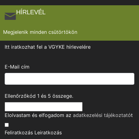
HÍRLEVÉL
Megjelenik minden csütörtökön
Itt iratkozhat fel a VGYKE hírlevelére
E-Mail cím
Ellenőrzőkód
1
és
5
összege.
Elolvastam és elfogadom az
adatkezelési tájékoztató
t
Feliratkozás
Leiratkozás