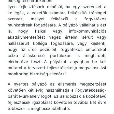
elősegítése érdekében.
Ilyen fejlesztésnek minősül, ha egy szervezet a
kollégák, a vezetők számára felkészítő tréninget
szervez, mellyel felkészül a fogyatékos
munkatársak fogadására. A pályázó vállalhatja azt
is, hogy fizikai vagy infokommunikációs
akadálymentesítést végez értelmi sérült vagy
hallássérült kolléga fogadására, vagy kijelenti,
hogy az üres pozícióit, fogyatékos embereket
célzó álláskereső portálokon is meghirdeti,
elérhetővé teszi. A pályázati anyagban be kell
mutatni a tervezett fejlesztéseket,a megvalósulást
monitoring bizottság ellenőrzi.
A nyertes pályázó az elismerés megszerzését
követően két évig használhatja a Fogyatékosság-
barát Munkahely logót. Ez az időszak a középtávú
fejlesztések igazolását követően további két évre
többször is meghosszabbítható.