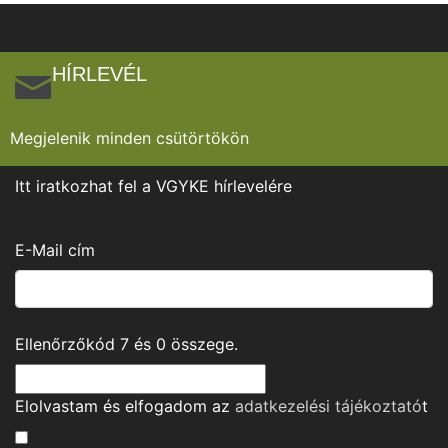
HÍRLEVÉL
Megjelenik minden csütörtökön
Itt iratkozhat fel a VGYKE hírlevelére
E-Mail cím
Ellenőrzőkód
7
és
0
összege.
Elolvastam és elfogadom az
adatkezelési tájékoztató
t