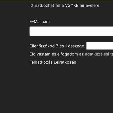
Itt iratkozhat fel a VGYKE hírlevelére
E-Mail cím
Ellenőrzőkód
7
és
1
összege.
Elolvastam és elfogadom az
adatkezelési t
Feliratkozás
Leiratkozás